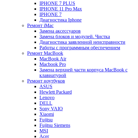
IPHONE 7 PLUS
IPHONE 11 Pro Max
IPHONE 7
Диагностика Iphone
Ремонт iMac
Замена аксессуаров
Замена блоков и модулей. Чистка
Диагностика заявленной неисправности
Работы с программным обеспечением
Ремонт MacBook
MacBook Air
Macbook Pro
Замена верхней части корпуса MacBook с
клавиатурой
Ремонт ноутбуков
ASUS
Hewlett Packard
Lenovo
DELL
Sony VAIO
Xiaomi
Fujitsu
Fujitsu Siemens
MSI
Acer