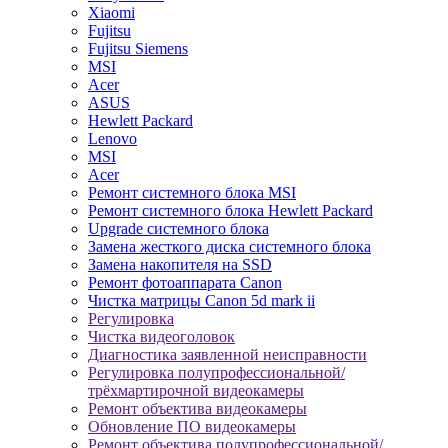
Xiaomi
Fujitsu
Fujitsu Siemens
MSI
Acer
ASUS
Hewlett Packard
Lenovo
MSI
Acer
Ремонт системного блока MSI
Ремонт системного блока Hewlett Packard
Upgrade системного блока
Замена жесткого диска системного блока
Замена накопителя на SSD
Ремонт фотоаппарата Canon
Чистка матрицы Canon 5d mark ii
Регулировка
Чистка видеоголовок
Диагностика заявленной неисправности
Регулировка полупрофессиональной/
трёхмартирочной видеокамеры
Ремонт объектива видеокамеры
Обновление ПО видеокамеры
Ремонт объектива полупрофессиональной/