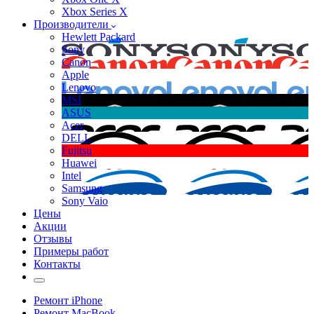
Xbox Series X
Производители
Hewlett Packard
Sony
Canon
Apple
Lenovo
MSI
ASUS
Acer
DELL
Fujitsu
Huawei
Intel
Samsung
Sony Vaio
Цены
Акции
Отзывы
Примеры работ
Контакты
Ремонт iPhone
Ремонт MacBook