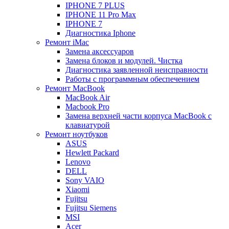
IPHONE 7 PLUS
IPHONE 11 Pro Max
IPHONE 7
Диагностика Iphone
Ремонт iMac
Замена аксессуаров
Замена блоков и модулей. Чистка
Диагностика заявленной неисправности
Работы с программным обеспечением
Ремонт MacBook
MacBook Air
Macbook Pro
Замена верхней части корпуса MacBook с
клавиатурой
Ремонт ноутбуков
ASUS
Hewlett Packard
Lenovo
DELL
Sony VAIO
Xiaomi
Fujitsu
Fujitsu Siemens
MSI
Acer