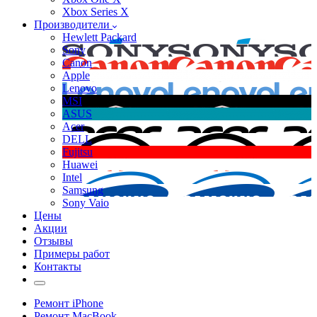
Xbox Series X
Производители
Hewlett Packard
Sony
Canon
Apple
Lenovo
MSI
ASUS
Acer
DELL
Fujitsu
Huawei
Intel
Samsung
Sony Vaio
Цены
Акции
Отзывы
Примеры работ
Контакты
Ремонт iPhone
Ремонт MacBook