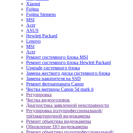
Xiaomi
Fujitsu
Fujitsu Siemens
MSI
Acer
ASUS
Hewlett Packard
Lenovo
MSI
Acer
Ремонт системного блока MSI
Ремонт системного блока Hewlett Packard
Upgrade системного блока
Замена жесткого диска системного блока
Замена накопителя на SSD
Ремонт фотоаппарата Canon
Чистка матрицы Canon 5d mark ii
Регулировка
Чистка видеоголовок
Диагностика заявленной неисправности
Регулировка полупрофессиональной/
трёхмартирочной видеокамеры
Ремонт объектива видеокамеры
Обновление ПО видеокамеры
Ремонт объектива полупрофессиональной/