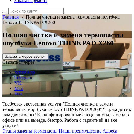
Заказать ремонт
Главная
/
Полная чистка и замена термопасты ноутбука
Lenovo THINKPAD X260
Полная чистка и замена термопасты
ноутбука Lenovo THINKPAD X260
Заказать через звонок
Связаться через
WhatsApp
Telegram
VK
Max
imo
Требуется экстренная услуга "Полная чистка и замена
термопасты ноутбука Lenovo THINKPAD X260"? Приходите к
нам для замены! Квалифицированные специалисты, замена в
офисе или на выезде, быстро. Работа с гарантией на все
услуги!
Этапы замены термопасты
Наши преимущества
Адреса