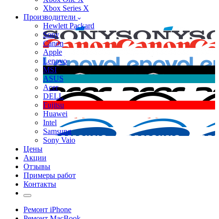
Xbox Series X
Производители
Hewlett Packard
Sony
Canon
Apple
Lenovo
MSI
ASUS
Acer
DELL
Fujitsu
Huawei
Intel
Samsung
Sony Vaio
Цены
Акции
Отзывы
Примеры работ
Контакты
Ремонт iPhone
Ремонт MacBook