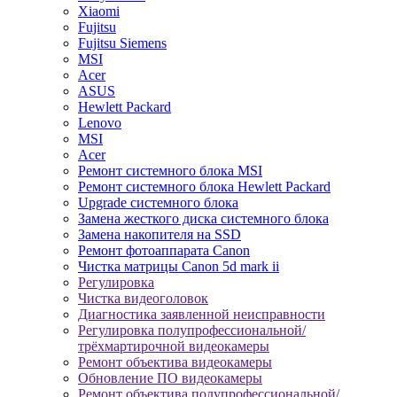
Xiaomi
Fujitsu
Fujitsu Siemens
MSI
Acer
ASUS
Hewlett Packard
Lenovo
MSI
Acer
Ремонт системного блока MSI
Ремонт системного блока Hewlett Packard
Upgrade системного блока
Замена жесткого диска системного блока
Замена накопителя на SSD
Ремонт фотоаппарата Canon
Чистка матрицы Canon 5d mark ii
Регулировка
Чистка видеоголовок
Диагностика заявленной неисправности
Регулировка полупрофессиональной/
трёхмартирочной видеокамеры
Ремонт объектива видеокамеры
Обновление ПО видеокамеры
Ремонт объектива полупрофессиональной/