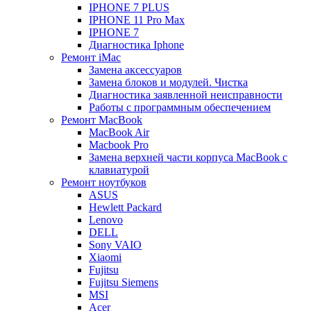
IPHONE 7 PLUS
IPHONE 11 Pro Max
IPHONE 7
Диагностика Iphone
Ремонт iMac
Замена аксессуаров
Замена блоков и модулей. Чистка
Диагностика заявленной неисправности
Работы с программным обеспечением
Ремонт MacBook
MacBook Air
Macbook Pro
Замена верхней части корпуса MacBook с
клавиатурой
Ремонт ноутбуков
ASUS
Hewlett Packard
Lenovo
DELL
Sony VAIO
Xiaomi
Fujitsu
Fujitsu Siemens
MSI
Acer