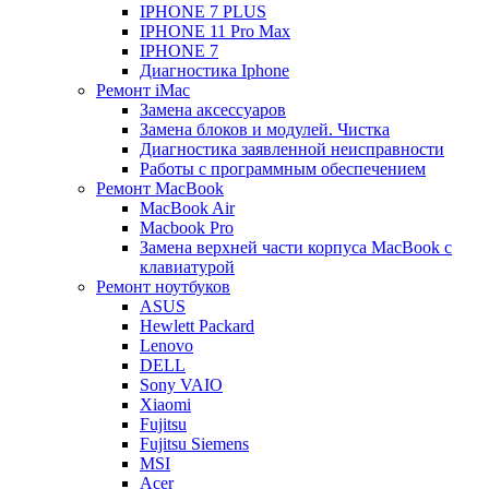
IPHONE 7 PLUS
IPHONE 11 Pro Max
IPHONE 7
Диагностика Iphone
Ремонт iMac
Замена аксессуаров
Замена блоков и модулей. Чистка
Диагностика заявленной неисправности
Работы с программным обеспечением
Ремонт MacBook
MacBook Air
Macbook Pro
Замена верхней части корпуса MacBook с
клавиатурой
Ремонт ноутбуков
ASUS
Hewlett Packard
Lenovo
DELL
Sony VAIO
Xiaomi
Fujitsu
Fujitsu Siemens
MSI
Acer