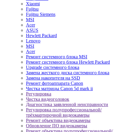
Xiaomi
Fujitsu
Fujitsu Siemens
MSI
Acer
ASUS
Hewlett Packard
Lenovo
MSI
Acer
Ремонт системного блока MSI
Ремонт системного блока Hewlett Packard
Upgrade системного блока
Замена жесткого диска системного блока
Замена накопителя на SSD
Ремонт фотоаппарата Canon
Чистка матрицы Canon 5d mark ii
Регулировка
Чистка видеоголовок
Диагностика заявленной неисправности
Регулировка полупрофессиональной/
трёхмартирочной видеокамеры
Ремонт объектива видеокамеры
Обновление ПО видеокамеры
Ремонт объектива полупрофессиональной/