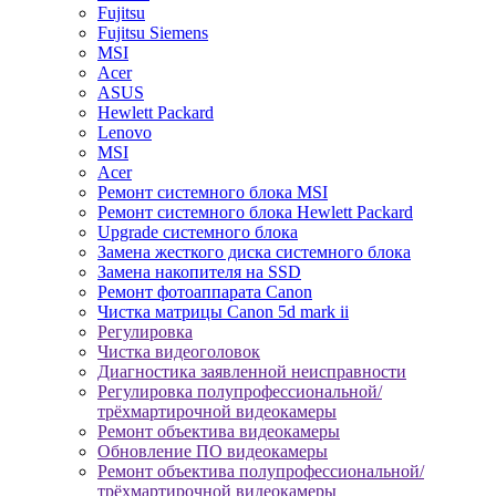
Fujitsu
Fujitsu Siemens
MSI
Acer
ASUS
Hewlett Packard
Lenovo
MSI
Acer
Ремонт системного блока MSI
Ремонт системного блока Hewlett Packard
Upgrade системного блока
Замена жесткого диска системного блока
Замена накопителя на SSD
Ремонт фотоаппарата Canon
Чистка матрицы Canon 5d mark ii
Регулировка
Чистка видеоголовок
Диагностика заявленной неисправности
Регулировка полупрофессиональной/
трёхмартирочной видеокамеры
Ремонт объектива видеокамеры
Обновление ПО видеокамеры
Ремонт объектива полупрофессиональной/
трёхмартирочной видеокамеры