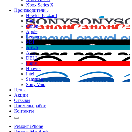
Xbox Series X
Производители
Hewlett Packard
Sony
Canon
Apple
Lenovo
MSI
ASUS
Acer
DELL
Fujitsu
Huawei
Intel
Samsung
Sony Vaio
Цены
Акции
Отзывы
Примеры работ
Контакты
Ремонт iPhone
Ремонт MacBook