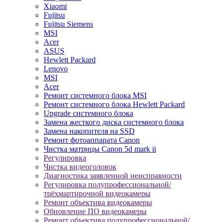
Xiaomi
Fujitsu
Fujitsu Siemens
MSI
Acer
ASUS
Hewlett Packard
Lenovo
MSI
Acer
Ремонт системного блока MSI
Ремонт системного блока Hewlett Packard
Upgrade системного блока
Замена жесткого диска системного блока
Замена накопителя на SSD
Ремонт фотоаппарата Canon
Чистка матрицы Canon 5d mark ii
Регулировка
Чистка видеоголовок
Диагностика заявленной неисправности
Регулировка полупрофессиональной/
трёхмартирочной видеокамеры
Ремонт объектива видеокамеры
Обновление ПО видеокамеры
Ремонт объектива полупрофессиональной/