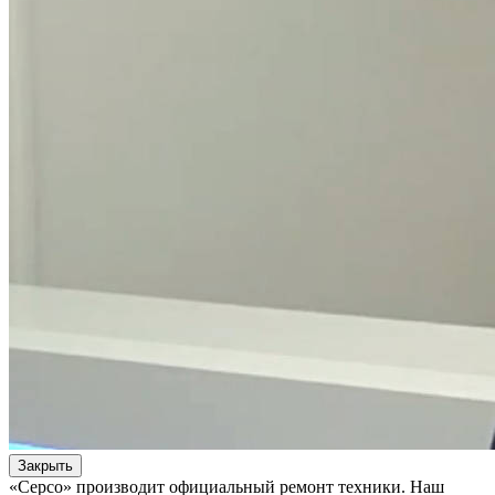
Закрыть
«Серсо» производит официальный ремонт техники. Наш