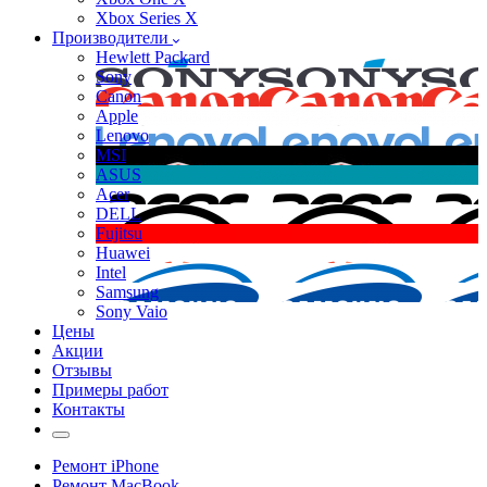
Xbox Series X
Производители
Hewlett Packard
Sony
Canon
Apple
Lenovo
MSI
ASUS
Acer
DELL
Fujitsu
Huawei
Intel
Samsung
Sony Vaio
Цены
Акции
Отзывы
Примеры работ
Контакты
Ремонт iPhone
Ремонт MacBook