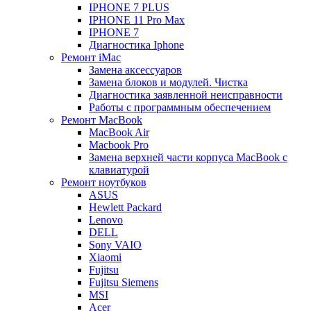
IPHONE 7 PLUS
IPHONE 11 Pro Max
IPHONE 7
Диагностика Iphone
Ремонт iMac
Замена аксессуаров
Замена блоков и модулей. Чистка
Диагностика заявленной неисправности
Работы с программным обеспечением
Ремонт MacBook
MacBook Air
Macbook Pro
Замена верхней части корпуса MacBook с
клавиатурой
Ремонт ноутбуков
ASUS
Hewlett Packard
Lenovo
DELL
Sony VAIO
Xiaomi
Fujitsu
Fujitsu Siemens
MSI
Acer