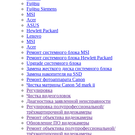
Fujitsu
Fujitsu Siemens
MSI
Acer
ASUS
Hewlett Packard
Lenovo
MSI
Acer
Ремонт системного блока MSI
Ремонт системного блока Hewlett Packard
Upgrade системного блока
Замена жесткого диска системного блока
Замена накопителя на SSD
Ремонт фотоаппарата Canon
Чистка матрицы Canon 5d mark ii
Регулировка
Чистка видеоголовок
Диагностика заявленной неисправности
Регулировка полупрофессиональной/
трёхмартирочной видеокамеры
Ремонт объектива видеокамеры
Обновление ПО видеокамеры
Ремонт объектива полупрофессиональной/
трёхмартирочной видеокамеры