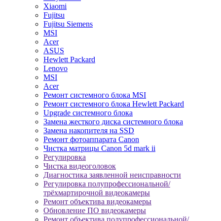
Xiaomi
Fujitsu
Fujitsu Siemens
MSI
Acer
ASUS
Hewlett Packard
Lenovo
MSI
Acer
Ремонт системного блока MSI
Ремонт системного блока Hewlett Packard
Upgrade системного блока
Замена жесткого диска системного блока
Замена накопителя на SSD
Ремонт фотоаппарата Canon
Чистка матрицы Canon 5d mark ii
Регулировка
Чистка видеоголовок
Диагностика заявленной неисправности
Регулировка полупрофессиональной/
трёхмартирочной видеокамеры
Ремонт объектива видеокамеры
Обновление ПО видеокамеры
Ремонт объектива полупрофессиональной/