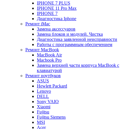
IPHONE 7 PLUS
IPHONE 11 Pro Max
IPHONE 7
Диагностика Iphone
Ремонт iMac
Замена аксессуаров
Замена блоков и модулей. Чистка
Диагностика заявленной неисправности
Работы с программным обеспечением
Ремонт MacBook
MacBook Air
Macbook Pro
Замена верхней части корпуса MacBook с
клавиатурой
Ремонт ноутбуков
ASUS
Hewlett Packard
Lenovo
DELL
Sony VAIO
Xiaomi
Fujitsu
Fujitsu Siemens
MSI
Acer