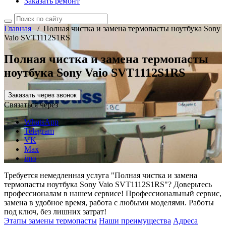
Заказать ремонт
Главная
/
Полная чистка и замена термопасты ноутбука Sony
Vaio SVT1112S1RS
Полная чистка и замена термопасты
ноутбука Sony Vaio SVT1112S1RS
Заказать через звонок
Связаться через
WhatsApp
Telegram
VK
Max
imo
Требуется немедленная услуга "Полная чистка и замена
термопасты ноутбука Sony Vaio SVT1112S1RS"? Доверьтесь
профессионалам в нашем сервисе! Профессиональный сервис,
замена в удобное время, работа с любыми моделями. Работы
под ключ, без лишних затрат!
Этапы замены термопасты
Наши преимущества
Адреса