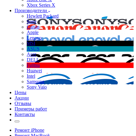
Xbox Series X
Производители
Hewlett Packard
Sony
Canon
Apple
Lenovo
MSI
ASUS
Acer
DELL
Fujitsu
Huawei
Intel
Samsung
Sony Vaio
Цены
Акции
Отзывы
Примеры работ
Контакты
Ремонт iPhone
Ремонт MacBook