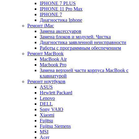
IPHONE 7 PLUS
IPHONE 11 Pro Max
IPHONE 7
Диагностика Iphone
Ремонт iMac
Замена аксессуаров
Замена блоков и модулей. Чистка
Диагностика заявленной неисправности
Работы с программным обеспечением
Ремонт MacBook
MacBook Air
Macbook Pro
Замена верхней части корпуса MacBook с
клавиатурой
Ремонт ноутбуков
ASUS
Hewlett Packard
Lenovo
DELL
Sony VAIO
Xiaomi
Fujitsu
Fujitsu Siemens
MSI
Acer