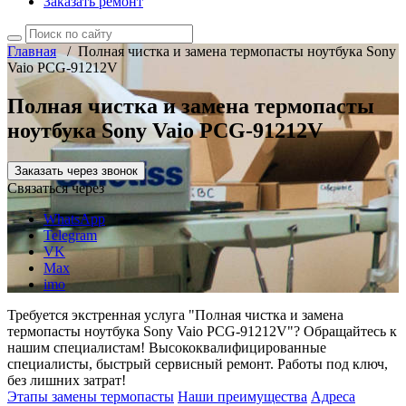
Заказать ремонт
Главная
/
Полная чистка и замена термопасты ноутбука Sony
Vaio PCG-91212V
Полная чистка и замена термопасты
ноутбука Sony Vaio PCG-91212V
Заказать через звонок
Связаться через
WhatsApp
Telegram
VK
Max
imo
Требуется экстренная услуга "Полная чистка и замена
термопасты ноутбука Sony Vaio PCG-91212V"? Обращайтесь к
нашим специалистам! Высококвалифицированные
специалисты, быстрый сервисный ремонт. Работы под ключ,
без лишних затрат!
Этапы замены термопасты
Наши преимущества
Адреса