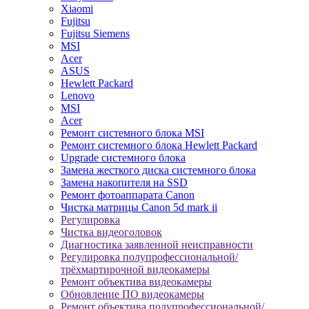
Xiaomi
Fujitsu
Fujitsu Siemens
MSI
Acer
ASUS
Hewlett Packard
Lenovo
MSI
Acer
Ремонт системного блока MSI
Ремонт системного блока Hewlett Packard
Upgrade системного блока
Замена жесткого диска системного блока
Замена накопителя на SSD
Ремонт фотоаппарата Canon
Чистка матрицы Canon 5d mark ii
Регулировка
Чистка видеоголовок
Диагностика заявленной неисправности
Регулировка полупрофессиональной/
трёхмартирочной видеокамеры
Ремонт объектива видеокамеры
Обновление ПО видеокамеры
Ремонт объектива полупрофессиональной/