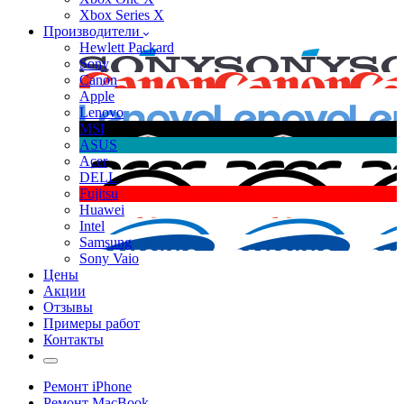
Xbox Series X
Производители
Hewlett Packard
Sony
Canon
Apple
Lenovo
MSI
ASUS
Acer
DELL
Fujitsu
Huawei
Intel
Samsung
Sony Vaio
Цены
Акции
Отзывы
Примеры работ
Контакты
Ремонт iPhone
Ремонт MacBook