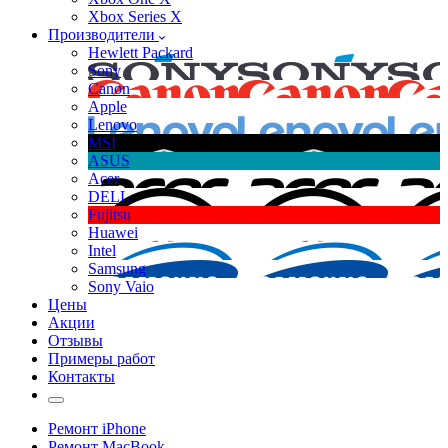
Xbox Series X
Производители
Hewlett Packard
Sony
Canon
Apple
Lenovo
MSI
ASUS
Acer
DELL
Fujitsu
Huawei
Intel
Samsung
Sony Vaio
Цены
Акции
Отзывы
Примеры работ
Контакты
Ремонт iPhone
Ремонт MacBook