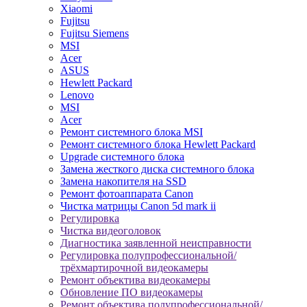
Xiaomi
Fujitsu
Fujitsu Siemens
MSI
Acer
ASUS
Hewlett Packard
Lenovo
MSI
Acer
Ремонт системного блока MSI
Ремонт системного блока Hewlett Packard
Upgrade системного блока
Замена жесткого диска системного блока
Замена накопителя на SSD
Ремонт фотоаппарата Canon
Чистка матрицы Canon 5d mark ii
Регулировка
Чистка видеоголовок
Диагностика заявленной неисправности
Регулировка полупрофессиональной/
трёхмартирочной видеокамеры
Ремонт объектива видеокамеры
Обновление ПО видеокамеры
Ремонт объектива полупрофессиональной/