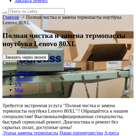
Заказать ремонт
Главная
/
Полная чистка и замена термопасты ноутбука
Lenovo 80XL
Полная чистка и замена термопасты
ноутбука Lenovo 80XL
Заказать через звонок
Связаться через
WhatsApp
Telegram
VK
Max
imo
Требуется экстренная услуга "Полная чистка и замена
термопасты ноутбука Lenovo 80XL"? Обращайтесь к нашим
специалистам! Высококвалифицированные специалисты,
быстрый сервисный ремонт. Диагностика и ремонт без
скрытых оплат, доступные цены!
Этапы замены термопасты
Наши преимущества
Адреса