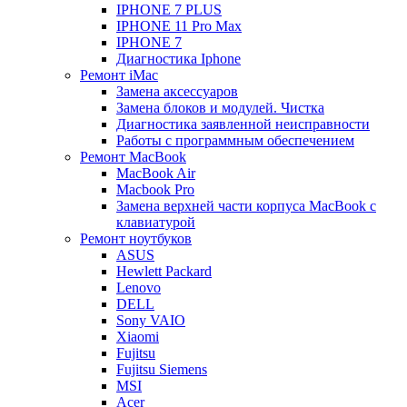
IPHONE 7 PLUS
IPHONE 11 Pro Max
IPHONE 7
Диагностика Iphone
Ремонт iMac
Замена аксессуаров
Замена блоков и модулей. Чистка
Диагностика заявленной неисправности
Работы с программным обеспечением
Ремонт MacBook
MacBook Air
Macbook Pro
Замена верхней части корпуса MacBook с
клавиатурой
Ремонт ноутбуков
ASUS
Hewlett Packard
Lenovo
DELL
Sony VAIO
Xiaomi
Fujitsu
Fujitsu Siemens
MSI
Acer