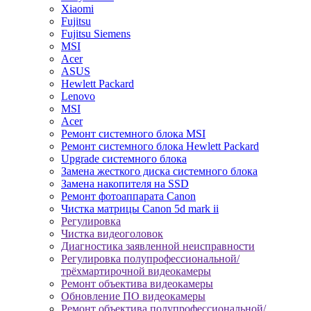
Xiaomi
Fujitsu
Fujitsu Siemens
MSI
Acer
ASUS
Hewlett Packard
Lenovo
MSI
Acer
Ремонт системного блока MSI
Ремонт системного блока Hewlett Packard
Upgrade системного блока
Замена жесткого диска системного блока
Замена накопителя на SSD
Ремонт фотоаппарата Canon
Чистка матрицы Canon 5d mark ii
Регулировка
Чистка видеоголовок
Диагностика заявленной неисправности
Регулировка полупрофессиональной/
трёхмартирочной видеокамеры
Ремонт объектива видеокамеры
Обновление ПО видеокамеры
Ремонт объектива полупрофессиональной/