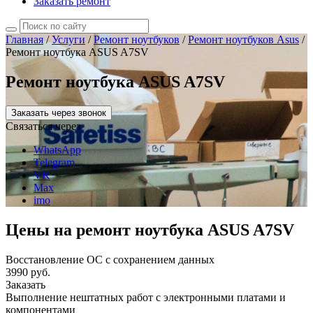
Заказать ремонт
Главная
/
Услуги
/
Ремонт ноутбуков
/
Ремонт ноутбуков Asus
/
Ремонт ноутбука ASUS A7SV
Ремонт ноутбука ASUS A7SV
Заказать через звонок
Связаться через
WhatsApp
Telegram
VK
Max
imo
Цены на ремонт ноутбука ASUS A7SV
Восстановление ОС с сохранением данных
3990 руб.
Заказать
Выполнение нештатных работ с электронными платами и
компонентами