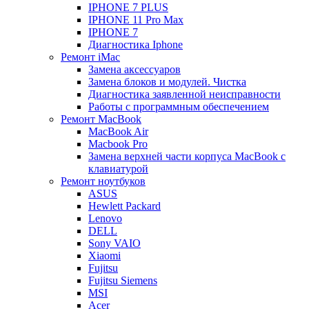
IPHONE 7 PLUS
IPHONE 11 Pro Max
IPHONE 7
Диагностика Iphone
Ремонт iMac
Замена аксессуаров
Замена блоков и модулей. Чистка
Диагностика заявленной неисправности
Работы с программным обеспечением
Ремонт MacBook
MacBook Air
Macbook Pro
Замена верхней части корпуса MacBook с
клавиатурой
Ремонт ноутбуков
ASUS
Hewlett Packard
Lenovo
DELL
Sony VAIO
Xiaomi
Fujitsu
Fujitsu Siemens
MSI
Acer