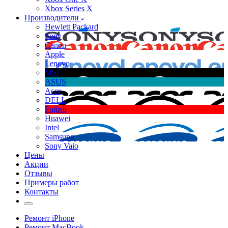
Xbox Series X
Производители
Hewlett Packard
Sony
Canon
Apple
Lenovo
MSI
ASUS
Acer
DELL
Fujitsu
Huawei
Intel
Samsung
Sony Vaio
Цены
Акции
Отзывы
Примеры работ
Контакты
Ремонт iPhone
Ремонт MacBook