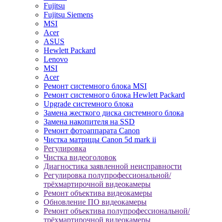
Fujitsu
Fujitsu Siemens
MSI
Acer
ASUS
Hewlett Packard
Lenovo
MSI
Acer
Ремонт системного блока MSI
Ремонт системного блока Hewlett Packard
Upgrade системного блока
Замена жесткого диска системного блока
Замена накопителя на SSD
Ремонт фотоаппарата Canon
Чистка матрицы Canon 5d mark ii
Регулировка
Чистка видеоголовок
Диагностика заявленной неисправности
Регулировка полупрофессиональной/
трёхмартирочной видеокамеры
Ремонт объектива видеокамеры
Обновление ПО видеокамеры
Ремонт объектива полупрофессиональной/
трёхмартирочной видеокамеры