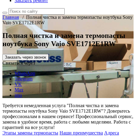
Заказать ремонт
Главная
/
Полная чистка и замена термопасты ноутбука Sony
Vaio SVE1712E1RW
Полная чистка и замена термопасты
ноутбука Sony Vaio SVE1712E1RW
Заказать через звонок
Связаться через
WhatsApp
Telegram
VK
Max
imo
Требуется немедленная услуга "Полная чистка и замена
термопасты ноутбука Sony Vaio SVE1712E1RW"? Доверьтесь
профессионалам в нашем сервисе! Профессиональный сервис,
замена в удобное время, работа с любыми моделями. Работа с
гарантией на все услуги!
Этапы замены термопасты
Наши преимущества
Адреса