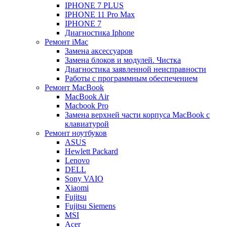
IPHONE 7 PLUS
IPHONE 11 Pro Max
IPHONE 7
Диагностика Iphone
Ремонт iMac
Замена аксессуаров
Замена блоков и модулей. Чистка
Диагностика заявленной неисправности
Работы с программным обеспечением
Ремонт MacBook
MacBook Air
Macbook Pro
Замена верхней части корпуса MacBook с
клавиатурой
Ремонт ноутбуков
ASUS
Hewlett Packard
Lenovo
DELL
Sony VAIO
Xiaomi
Fujitsu
Fujitsu Siemens
MSI
Acer