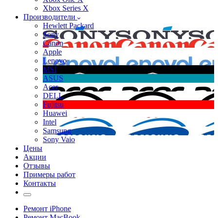
Xbox Series X
Производители
Hewlett Packard
Sony
Canon
Apple
Lenovo
MSI
ASUS
Acer
DELL
Fujitsu
Huawei
Intel
Samsung
Sony Vaio
Цены
Акции
Отзывы
Примеры работ
Контакты
Ремонт iPhone
Ремонт MacBook