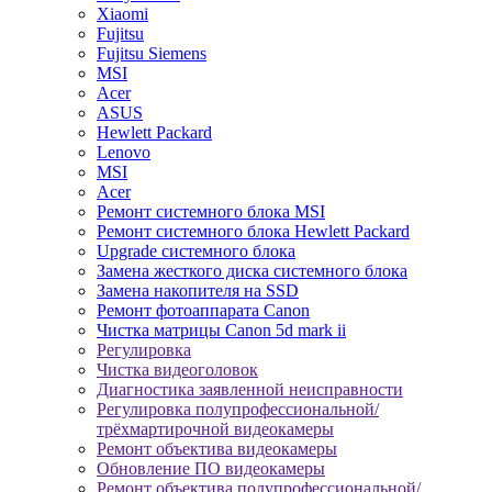
Xiaomi
Fujitsu
Fujitsu Siemens
MSI
Acer
ASUS
Hewlett Packard
Lenovo
MSI
Acer
Ремонт системного блока MSI
Ремонт системного блока Hewlett Packard
Upgrade системного блока
Замена жесткого диска системного блока
Замена накопителя на SSD
Ремонт фотоаппарата Canon
Чистка матрицы Canon 5d mark ii
Регулировка
Чистка видеоголовок
Диагностика заявленной неисправности
Регулировка полупрофессиональной/
трёхмартирочной видеокамеры
Ремонт объектива видеокамеры
Обновление ПО видеокамеры
Ремонт объектива полупрофессиональной/