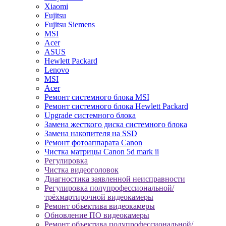
Xiaomi
Fujitsu
Fujitsu Siemens
MSI
Acer
ASUS
Hewlett Packard
Lenovo
MSI
Acer
Ремонт системного блока MSI
Ремонт системного блока Hewlett Packard
Upgrade системного блока
Замена жесткого диска системного блока
Замена накопителя на SSD
Ремонт фотоаппарата Canon
Чистка матрицы Canon 5d mark ii
Регулировка
Чистка видеоголовок
Диагностика заявленной неисправности
Регулировка полупрофессиональной/
трёхмартирочной видеокамеры
Ремонт объектива видеокамеры
Обновление ПО видеокамеры
Ремонт объектива полупрофессиональной/