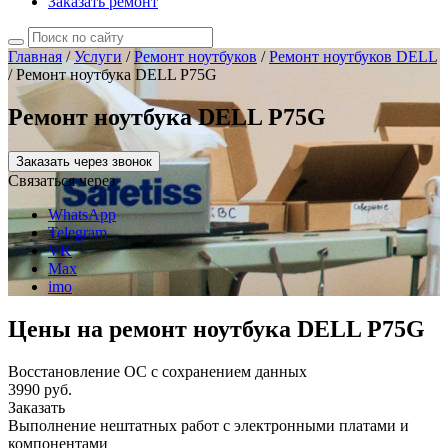
Заказать ремонт
Главная
/
Услуги
/
Ремонт ноутбуков
/
Ремонт ноутбуков DELL
/
Ремонт ноутбука DELL P75G
Ремонт ноутбука DELL P75G
Заказать через звонок
Связаться через
WhatsApp
Telegram
VK
Max
imo
Цены на ремонт ноутбука DELL P75G
Восстановление ОС с сохранением данных
3990 руб.
Заказать
Выполнение нештатных работ с электронными платами и
компонентами