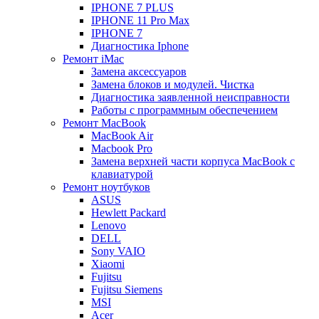
IPHONE 7 PLUS
IPHONE 11 Pro Max
IPHONE 7
Диагностика Iphone
Ремонт iMac
Замена аксессуаров
Замена блоков и модулей. Чистка
Диагностика заявленной неисправности
Работы с программным обеспечением
Ремонт MacBook
MacBook Air
Macbook Pro
Замена верхней части корпуса MacBook с
клавиатурой
Ремонт ноутбуков
ASUS
Hewlett Packard
Lenovo
DELL
Sony VAIO
Xiaomi
Fujitsu
Fujitsu Siemens
MSI
Acer