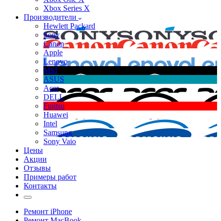
Xbox Series X
Производители
Hewlett Packard
Sony
Canon
Apple
Lenovo
MSI
ASUS
Acer
DELL
Fujitsu
Huawei
Intel
Samsung
Sony Vaio
Цены
Акции
Отзывы
Примеры работ
Контакты
Ремонт iPhone
Ремонт MacBook