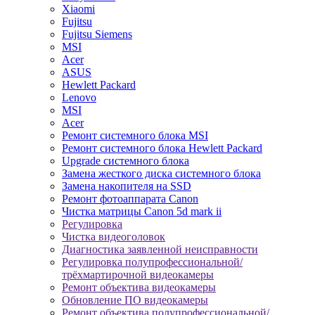
Xiaomi
Fujitsu
Fujitsu Siemens
MSI
Acer
ASUS
Hewlett Packard
Lenovo
MSI
Acer
Ремонт системного блока MSI
Ремонт системного блока Hewlett Packard
Upgrade системного блока
Замена жесткого диска системного блока
Замена накопителя на SSD
Ремонт фотоаппарата Canon
Чистка матрицы Canon 5d mark ii
Регулировка
Чистка видеоголовок
Диагностика заявленной неисправности
Регулировка полупрофессиональной/
трёхмартирочной видеокамеры
Ремонт объектива видеокамеры
Обновление ПО видеокамеры
Ремонт объектива полупрофессиональной/