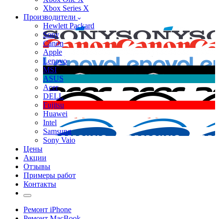
Xbox Series X
Производители
Hewlett Packard
Sony
Canon
Apple
Lenovo
MSI
ASUS
Acer
DELL
Fujitsu
Huawei
Intel
Samsung
Sony Vaio
Цены
Акции
Отзывы
Примеры работ
Контакты
Ремонт iPhone
Ремонт MacBook