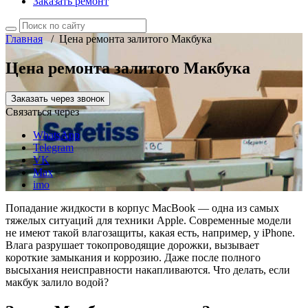
Заказать ремонт
Главная
/
Цена ремонта залитого Макбука
Цена ремонта залитого Макбука
Заказать через звонок
Связаться через
WhatsApp
Telegram
VK
Max
imo
Попадание жидкости в корпус MacBook — одна из самых
тяжелых ситуаций для техники Apple. Современные модели
не имеют такой влагозащиты, какая есть, например, у iPhone.
Влага разрушает токопроводящие дорожки, вызывает
короткие замыкания и коррозию. Даже после полного
высыхания неисправности накапливаются. Что делать, если
макбук залило водой?