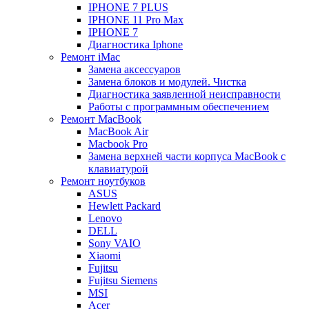
IPHONE 7 PLUS
IPHONE 11 Pro Max
IPHONE 7
Диагностика Iphone
Ремонт iMac
Замена аксессуаров
Замена блоков и модулей. Чистка
Диагностика заявленной неисправности
Работы с программным обеспечением
Ремонт MacBook
MacBook Air
Macbook Pro
Замена верхней части корпуса MacBook с
клавиатурой
Ремонт ноутбуков
ASUS
Hewlett Packard
Lenovo
DELL
Sony VAIO
Xiaomi
Fujitsu
Fujitsu Siemens
MSI
Acer