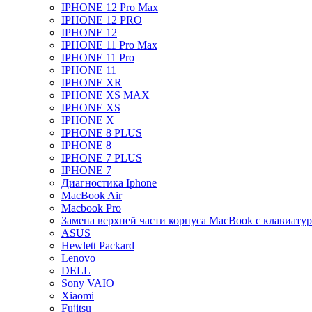
IPHONE 12 Pro Max
IPHONE 12 PRO
IPHONE 12
IPHONE 11 Pro Max
IPHONE 11 Pro
IPHONE 11
IPHONE XR
IPHONE XS MAX
IPHONE XS
IPHONE X
IPHONE 8 PLUS
IPHONE 8
IPHONE 7 PLUS
IPHONE 7
Диагностика Iphone
MacBook Air
Macbook Pro
Замена верхней части корпуса MacBook с клавиату
ASUS
Hewlett Packard
Lenovo
DELL
Sony VAIO
Xiaomi
Fujitsu