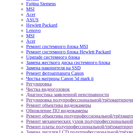
Fujitsu Siemens
MSI
Acer
ASUS
Hewlett Packard
Lenovo
MSI
Acer
Ремонт системного блока MSI
Ремонт системного блока Hewlett Packard
Upgrade системного блока
Замена жесткого диска системного блока
Замена накопителя на SSD
Ремонт фотоаппарата Canon
Чистка матрицы Canon 5d mark ii
Регулировка
Чистка видеоголовок
Диагностика заявленной неисправности
Регулировка полупрофессиональной/трёхмартироч
Ремонт объектива видеокамеры
Обновление ПО видеокамеры
Ремонт объектива полупрофессиональной/трёхмар
Ремонт механических узлов полупрофессионально
Ремонт платы полупрофессиональной/трёхмартиро
Замена дисплея LCD полупрофессиональной/трёхм