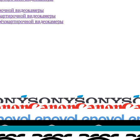
рочной видеокамеры
мартирочной видеокамеры
рёхмартирочной видеокамеры