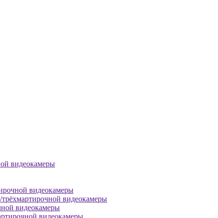
ной видеокамеры
тирочной видеокамеры
й/трёхмартирочной видеокамеры
чной видеокамеры
артирочной видеокамеры