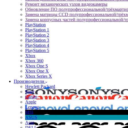
Ремонт механических узлов видеокамеры
Обновление ПО полупрофессиональной/трёхмарти
Замена матрицы CCD полупрофессиональной/трёх
Замена корпусных частей полупрофессиональной/т
PlayStation
PlayStation 1
PlayStation 2
PlayStation 3
PlayStation 4
PlayStation 5
Xbox
Xbox 360
Xbox One S
Xbox One X
Xbox Series X
Производители
Hewlett Packard
Sony
Canon
Apple
Lenovo
MSI
ASUS
Acer
DELL