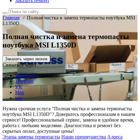
Заказать ремонт
Главная
/
Полная чистка и замена термопасты ноутбука MSI
L1350D
Полная чистка и замена термопасты
ноутбука MSI L1350D
Заказать через звонок
Связаться через
WhatsApp
Telegram
VK
Max
imo
Нужна срочная услуга "Полная чистка и замена термопасты
ноутбука MSI L1350D"? Доверьтесь профессионалам в нашем
сервисе! Профессиональный сервис, замена в удобное время,
работа с любыми моделями. Диагностика и ремонт без
скрытых оплат, доступные цены!
Этапы замены термопасты
Наши преимущества
Адреса