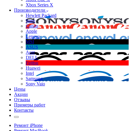
Xbox Series X
Производители
Hewlett Packard
Sony
Canon
Apple
Lenovo
MSI
ASUS
Acer
DELL
Fujitsu
Huawei
Intel
Samsung
Sony Vaio
Цены
Акции
Отзывы
Примеры работ
Контакты
Ремонт iPhone
Ремонт MacBook