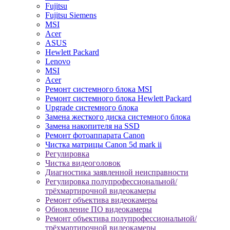
Fujitsu
Fujitsu Siemens
MSI
Acer
ASUS
Hewlett Packard
Lenovo
MSI
Acer
Ремонт системного блока MSI
Ремонт системного блока Hewlett Packard
Upgrade системного блока
Замена жесткого диска системного блока
Замена накопителя на SSD
Ремонт фотоаппарата Canon
Чистка матрицы Canon 5d mark ii
Регулировка
Чистка видеоголовок
Диагностика заявленной неисправности
Регулировка полупрофессиональной/
трёхмартирочной видеокамеры
Ремонт объектива видеокамеры
Обновление ПО видеокамеры
Ремонт объектива полупрофессиональной/
трёхмартирочной видеокамеры