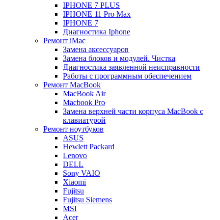
IPHONE 7 PLUS
IPHONE 11 Pro Max
IPHONE 7
Диагностика Iphone
Ремонт iMac
Замена аксессуаров
Замена блоков и модулей. Чистка
Диагностика заявленной неисправности
Работы с программным обеспечением
Ремонт MacBook
MacBook Air
Macbook Pro
Замена верхней части корпуса MacBook с
клавиатурой
Ремонт ноутбуков
ASUS
Hewlett Packard
Lenovo
DELL
Sony VAIO
Xiaomi
Fujitsu
Fujitsu Siemens
MSI
Acer