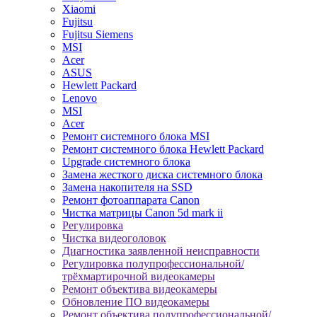
Xiaomi
Fujitsu
Fujitsu Siemens
MSI
Acer
ASUS
Hewlett Packard
Lenovo
MSI
Acer
Ремонт системного блока MSI
Ремонт системного блока Hewlett Packard
Upgrade системного блока
Замена жесткого диска системного блока
Замена накопителя на SSD
Ремонт фотоаппарата Canon
Чистка матрицы Canon 5d mark ii
Регулировка
Чистка видеоголовок
Диагностика заявленной неисправности
Регулировка полупрофессиональной/
трёхмартирочной видеокамеры
Ремонт объектива видеокамеры
Обновление ПО видеокамеры
Ремонт объектива полупрофессиональной/