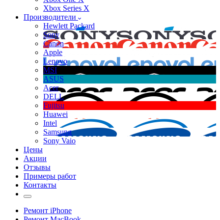
Xbox Series X
Производители
Hewlett Packard
Sony
Canon
Apple
Lenovo
MSI
ASUS
Acer
DELL
Fujitsu
Huawei
Intel
Samsung
Sony Vaio
Цены
Акции
Отзывы
Примеры работ
Контакты
Ремонт iPhone
Ремонт MacBook