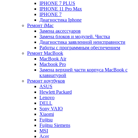
IPHONE 7 PLUS
IPHONE 11 Pro Max
IPHONE 7
Диагностика Iphone
Ремонт iMac
Замена аксессуаров
Замена блоков и модулей. Чистка
Диагностика заявленной неисправности
Работы с программным обеспечением
Ремонт MacBook
MacBook Air
Macbook Pro
Замена верхней части корпуса MacBook с
клавиатурой
Ремонт ноутбуков
ASUS
Hewlett Packard
Lenovo
DELL
Sony VAIO
Xiaomi
Fujitsu
Fujitsu Siemens
MSI
Acer