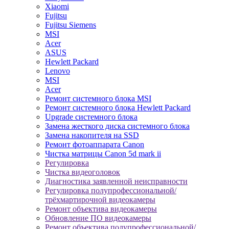
Xiaomi
Fujitsu
Fujitsu Siemens
MSI
Acer
ASUS
Hewlett Packard
Lenovo
MSI
Acer
Ремонт системного блока MSI
Ремонт системного блока Hewlett Packard
Upgrade системного блока
Замена жесткого диска системного блока
Замена накопителя на SSD
Ремонт фотоаппарата Canon
Чистка матрицы Canon 5d mark ii
Регулировка
Чистка видеоголовок
Диагностика заявленной неисправности
Регулировка полупрофессиональной/
трёхмартирочной видеокамеры
Ремонт объектива видеокамеры
Обновление ПО видеокамеры
Ремонт объектива полупрофессиональной/