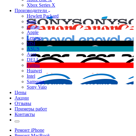
Xbox Series X
Производители
Hewlett Packard
Sony
Canon
Apple
Lenovo
MSI
ASUS
Acer
DELL
Fujitsu
Huawei
Intel
Samsung
Sony Vaio
Цены
Акции
Отзывы
Примеры работ
Контакты
Ремонт iPhone
Ремонт MacBook