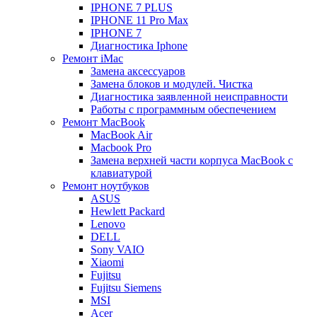
IPHONE 7 PLUS
IPHONE 11 Pro Max
IPHONE 7
Диагностика Iphone
Ремонт iMac
Замена аксессуаров
Замена блоков и модулей. Чистка
Диагностика заявленной неисправности
Работы с программным обеспечением
Ремонт MacBook
MacBook Air
Macbook Pro
Замена верхней части корпуса MacBook с
клавиатурой
Ремонт ноутбуков
ASUS
Hewlett Packard
Lenovo
DELL
Sony VAIO
Xiaomi
Fujitsu
Fujitsu Siemens
MSI
Acer