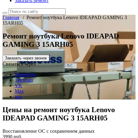
Заказать ремонт
Главная
/
Ремонт ноутбука Lenovo IDEAPAD GAMING 3
15ARH05
Ремонт ноутбука Lenovo IDEAPAD
GAMING 3 15ARH05
Заказать через звонок
Связаться через
WhatsApp
Telegram
VK
Max
imo
Цены на ремонт ноутбука Lenovo
IDEAPAD GAMING 3 15ARH05
Восстановление ОС с сохранением данных
3990 руб.