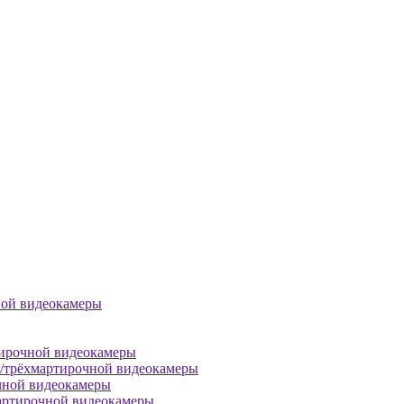
ной видеокамеры
тирочной видеокамеры
й/трёхмартирочной видеокамеры
чной видеокамеры
артирочной видеокамеры