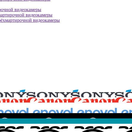
рочной видеокамеры
мартирочной видеокамеры
рёхмартирочной видеокамеры