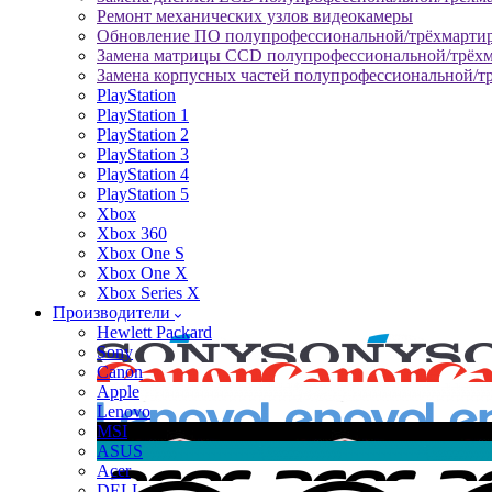
Ремонт механических узлов видеокамеры
Обновление ПО полупрофессиональной/трёхмарти
Замена матрицы CCD полупрофессиональной/трёх
Замена корпусных частей полупрофессиональной/т
PlayStation
PlayStation 1
PlayStation 2
PlayStation 3
PlayStation 4
PlayStation 5
Xbox
Xbox 360
Xbox One S
Xbox One X
Xbox Series X
Производители
Hewlett Packard
Sony
Canon
Apple
Lenovo
MSI
ASUS
Acer
DELL