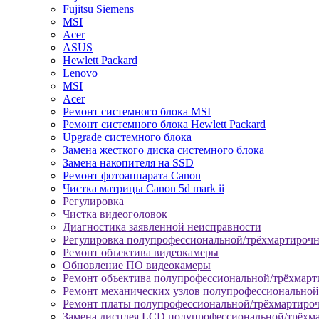
Fujitsu Siemens
MSI
Acer
ASUS
Hewlett Packard
Lenovo
MSI
Acer
Ремонт системного блока MSI
Ремонт системного блока Hewlett Packard
Upgrade системного блока
Замена жесткого диска системного блока
Замена накопителя на SSD
Ремонт фотоаппарата Canon
Чистка матрицы Canon 5d mark ii
Регулировка
Чистка видеоголовок
Диагностика заявленной неисправности
Регулировка полупрофессиональной/трёхмартироч
Ремонт объектива видеокамеры
Обновление ПО видеокамеры
Ремонт объектива полупрофессиональной/трёхмар
Ремонт механических узлов полупрофессионально
Ремонт платы полупрофессиональной/трёхмартиро
Замена дисплея LCD полупрофессиональной/трёхм