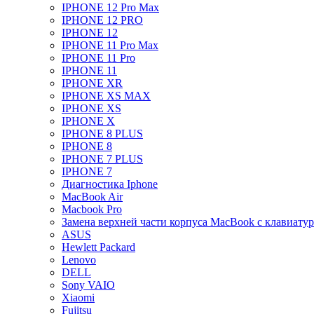
IPHONE 12 Pro Max
IPHONE 12 PRO
IPHONE 12
IPHONE 11 Pro Max
IPHONE 11 Pro
IPHONE 11
IPHONE XR
IPHONE XS MAX
IPHONE XS
IPHONE X
IPHONE 8 PLUS
IPHONE 8
IPHONE 7 PLUS
IPHONE 7
Диагностика Iphone
MacBook Air
Macbook Pro
Замена верхней части корпуса MacBook с клавиату
ASUS
Hewlett Packard
Lenovo
DELL
Sony VAIO
Xiaomi
Fujitsu