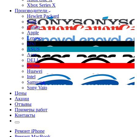
Xbox Series X
Производители
Hewlett Packard
Sony
Canon
Apple
Lenovo
MSI
ASUS
Acer
DELL
Fujitsu
Huawei
Intel
Samsung
Sony Vaio
Цены
Акции
Отзывы
Примеры работ
Контакты
Ремонт iPhone
Ремонт MacBook