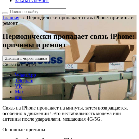
Заказать ремонт
Главная
/
Периодически пропадает связь iPhone: причины и
ремонт
Периодически пропадает связь iPhone:
причины и ремонт
Заказать через звонок
Связаться через
WhatsApp
Telegram
VK
Max
imo
Связь на iPhone пропадает на минуты, затем возвращается,
особенно в движении? Это нестабильность модема или
антенны после удара/влаги, мешающая 4G/5G.
Основные причины: