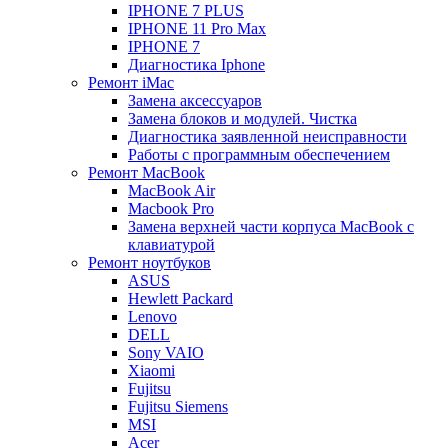
IPHONE 7 PLUS
IPHONE 11 Pro Max
IPHONE 7
Диагностика Iphone
Ремонт iMac
Замена аксессуаров
Замена блоков и модулей. Чистка
Диагностика заявленной неисправности
Работы с программным обеспечением
Ремонт MacBook
MacBook Air
Macbook Pro
Замена верхней части корпуса MacBook с
клавиатурой
Ремонт ноутбуков
ASUS
Hewlett Packard
Lenovo
DELL
Sony VAIO
Xiaomi
Fujitsu
Fujitsu Siemens
MSI
Acer