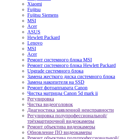
Xiaomi
Fujitsu
Fujitsu Siemens
MSI
Acer
ASUS
Hewlett Packard
Lenovo
MSI
Acer
Ремонт системного блока MSI
Ремонт системного блока Hewlett Packard
Upgrade системного блока
Замена жесткого диска системного блока
Замена накопителя на SSD
Ремонт фотоаппарата Canon
Чистка матрицы Canon 5d mark ii
Регулировка
Чистка видеоголовок
Диагностика заявленной неисправности
Регулировка полупрофессиональной/
трёхмартирочной видеокамеры
Ремонт объектива видеокамеры
Обновление ПО видеокамеры
Ремонт объектива полупрофессиональной/