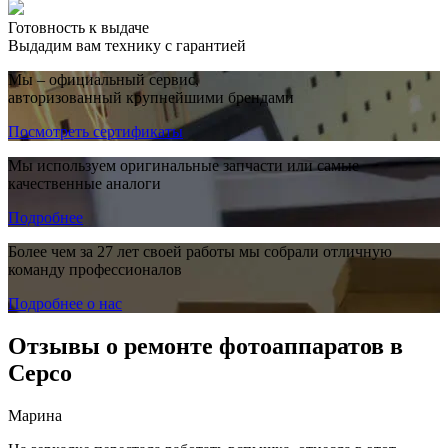
Готовность к выдаче
Выдадим вам технику с гарантией
Мы – официальный сервис,
авторизованный крупнейшими брендами
Посмотреть сертификаты
Мы используем оригинальные запчасти или самые
качественные аналоги
Подробнее
Более чем за 27 лет своей работы мы собрали отличную
команду профессионалов
Подробнее о нас
Отзывы о ремонте фотоаппаратов в
Серсо
Марина