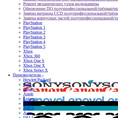
Ремонт механических узлов видеокамеры
Обновление ПО полупрофессиональной/трёхмарти
Замена матрицы CCD полупрофессиональной/трёх
Замена корпусных частей полупрофессиональной/т
PlayStation
PlayStation 1
PlayStation 2
PlayStation 3
PlayStation 4
PlayStation 5
Xbox
Xbox 360
Xbox One S
Xbox One X
Xbox Series X
Производители
Hewlett Packard
Sony
Canon
Apple
Lenovo
MSI
ASUS
Acer
DELL