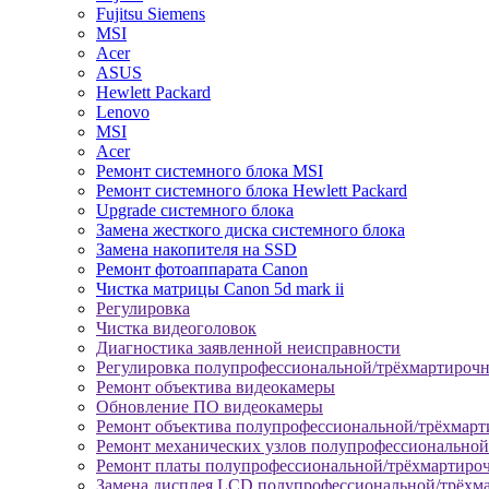
Fujitsu Siemens
MSI
Acer
ASUS
Hewlett Packard
Lenovo
MSI
Acer
Ремонт системного блока MSI
Ремонт системного блока Hewlett Packard
Upgrade системного блока
Замена жесткого диска системного блока
Замена накопителя на SSD
Ремонт фотоаппарата Canon
Чистка матрицы Canon 5d mark ii
Регулировка
Чистка видеоголовок
Диагностика заявленной неисправности
Регулировка полупрофессиональной/трёхмартироч
Ремонт объектива видеокамеры
Обновление ПО видеокамеры
Ремонт объектива полупрофессиональной/трёхмар
Ремонт механических узлов полупрофессионально
Ремонт платы полупрофессиональной/трёхмартиро
Замена дисплея LCD полупрофессиональной/трёхм