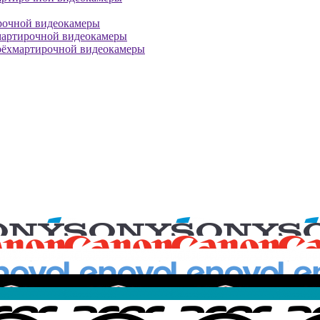
рочной видеокамеры
мартирочной видеокамеры
рёхмартирочной видеокамеры