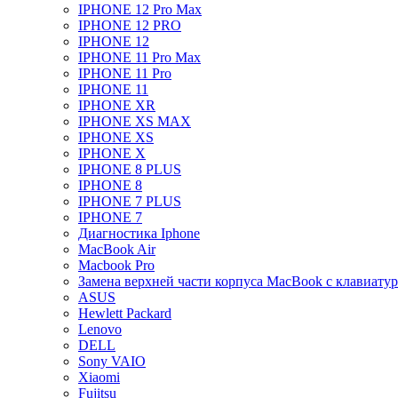
IPHONE 12 Pro Max
IPHONE 12 PRO
IPHONE 12
IPHONE 11 Pro Max
IPHONE 11 Pro
IPHONE 11
IPHONE XR
IPHONE XS MAX
IPHONE XS
IPHONE X
IPHONE 8 PLUS
IPHONE 8
IPHONE 7 PLUS
IPHONE 7
Диагностика Iphone
MacBook Air
Macbook Pro
Замена верхней части корпуса MacBook с клавиату
ASUS
Hewlett Packard
Lenovo
DELL
Sony VAIO
Xiaomi
Fujitsu