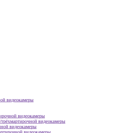
ной видеокамеры
тирочной видеокамеры
й/трёхмартирочной видеокамеры
чной видеокамеры
артирочной видеокамеры