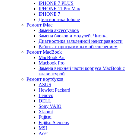
IPHONE 7 PLUS
IPHONE 11 Pro Max
IPHONE 7
Диагностика Iphone
Ремонт iMac
Замена аксессуаров
Замена блоков и модулей. Чистка
Диагностика заявленной неисправности
Работы с программным обеспечением
Ремонт MacBook
MacBook Air
Macbook Pro
Замена верхней части корпуса MacBook с
клавиатурой
Ремонт ноутбуков
ASUS
Hewlett Packard
Lenovo
DELL
Sony VAIO
Xiaomi
Fujitsu
Fujitsu Siemens
MSI
Acer