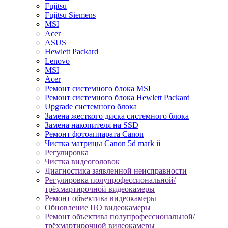
Fujitsu
Fujitsu Siemens
MSI
Acer
ASUS
Hewlett Packard
Lenovo
MSI
Acer
Ремонт системного блока MSI
Ремонт системного блока Hewlett Packard
Upgrade системного блока
Замена жесткого диска системного блока
Замена накопителя на SSD
Ремонт фотоаппарата Canon
Чистка матрицы Canon 5d mark ii
Регулировка
Чистка видеоголовок
Диагностика заявленной неисправности
Регулировка полупрофессиональной/
трёхмартирочной видеокамеры
Ремонт объектива видеокамеры
Обновление ПО видеокамеры
Ремонт объектива полупрофессиональной/
трёхмартирочной видеокамеры