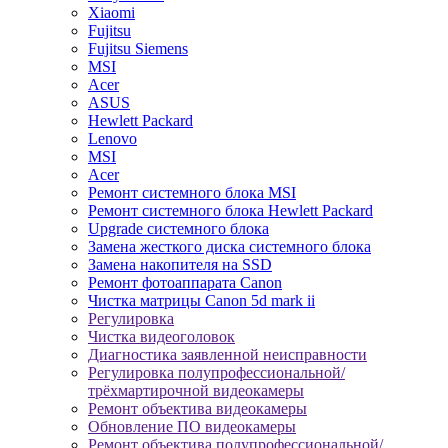
Xiaomi
Fujitsu
Fujitsu Siemens
MSI
Acer
ASUS
Hewlett Packard
Lenovo
MSI
Acer
Ремонт системного блока MSI
Ремонт системного блока Hewlett Packard
Upgrade системного блока
Замена жесткого диска системного блока
Замена накопителя на SSD
Ремонт фотоаппарата Canon
Чистка матрицы Canon 5d mark ii
Регулировка
Чистка видеоголовок
Диагностика заявленной неисправности
Регулировка полупрофессиональной/
трёхмартирочной видеокамеры
Ремонт объектива видеокамеры
Обновление ПО видеокамеры
Ремонт объектива полупрофессиональной/