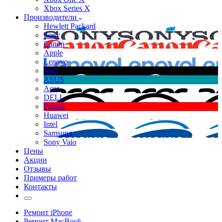
Xbox Series X
Производители
Hewlett Packard
Sony
Canon
Apple
Lenovo
MSI
ASUS
Acer
DELL
Fujitsu
Huawei
Intel
Samsung
Sony Vaio
Цены
Акции
Отзывы
Примеры работ
Контакты
Ремонт iPhone
Ремонт MacBook