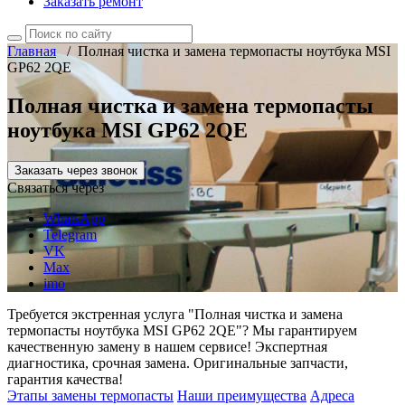
Заказать ремонт
Главная
/
Полная чистка и замена термопасты ноутбука MSI
GP62 2QE
Полная чистка и замена термопасты
ноутбука MSI GP62 2QE
Заказать через звонок
Связаться через
WhatsApp
Telegram
VK
Max
imo
Требуется экстренная услуга "Полная чистка и замена
термопасты ноутбука MSI GP62 2QE"? Мы гарантируем
качественную замену в нашем сервисе! Экспертная
диагностика, срочная замена. Оригинальные запчасти,
гарантия качества!
Этапы замены термопасты
Наши преимущества
Адреса