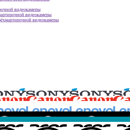
рочной видеокамеры
мартирочной видеокамеры
рёхмартирочной видеокамеры