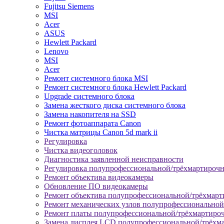
Fujitsu Siemens
MSI
Acer
ASUS
Hewlett Packard
Lenovo
MSI
Acer
Ремонт системного блока MSI
Ремонт системного блока Hewlett Packard
Upgrade системного блока
Замена жесткого диска системного блока
Замена накопителя на SSD
Ремонт фотоаппарата Canon
Чистка матрицы Canon 5d mark ii
Регулировка
Чистка видеоголовок
Диагностика заявленной неисправности
Регулировка полупрофессиональной/трёхмартироч
Ремонт объектива видеокамеры
Обновление ПО видеокамеры
Ремонт объектива полупрофессиональной/трёхмар
Ремонт механических узлов полупрофессионально
Ремонт платы полупрофессиональной/трёхмартиро
Замена дисплея LCD полупрофессиональной/трёхм