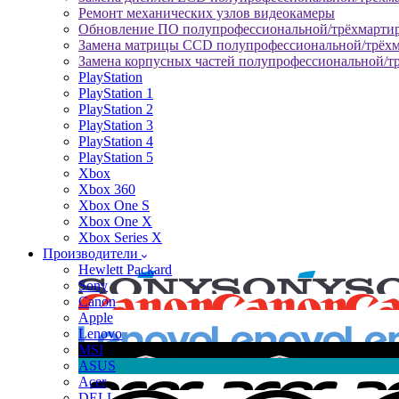
Ремонт механических узлов видеокамеры
Обновление ПО полупрофессиональной/трёхмарти
Замена матрицы CCD полупрофессиональной/трёх
Замена корпусных частей полупрофессиональной/т
PlayStation
PlayStation 1
PlayStation 2
PlayStation 3
PlayStation 4
PlayStation 5
Xbox
Xbox 360
Xbox One S
Xbox One X
Xbox Series X
Производители
Hewlett Packard
Sony
Canon
Apple
Lenovo
MSI
ASUS
Acer
DELL