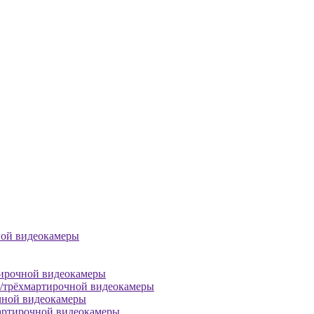
ной видеокамеры
тирочной видеокамеры
й/трёхмартирочной видеокамеры
чной видеокамеры
артирочной видеокамеры