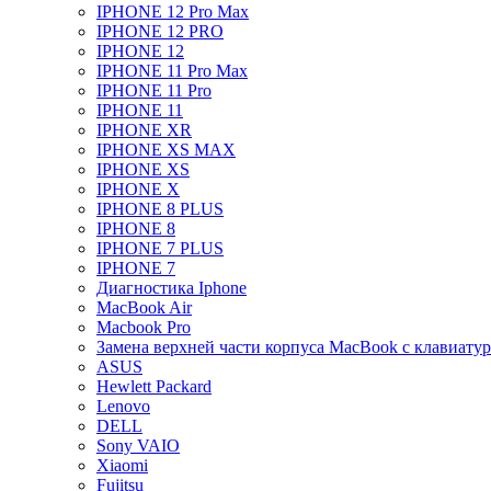
IPHONE 12 Pro Max
IPHONE 12 PRO
IPHONE 12
IPHONE 11 Pro Max
IPHONE 11 Pro
IPHONE 11
IPHONE XR
IPHONE XS MAX
IPHONE XS
IPHONE X
IPHONE 8 PLUS
IPHONE 8
IPHONE 7 PLUS
IPHONE 7
Диагностика Iphone
MacBook Air
Macbook Pro
Замена верхней части корпуса MacBook с клавиату
ASUS
Hewlett Packard
Lenovo
DELL
Sony VAIO
Xiaomi
Fujitsu