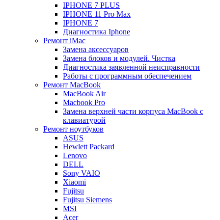
IPHONE 7 PLUS
IPHONE 11 Pro Max
IPHONE 7
Диагностика Iphone
Ремонт iMac
Замена аксессуаров
Замена блоков и модулей. Чистка
Диагностика заявленной неисправности
Работы с программным обеспечением
Ремонт MacBook
MacBook Air
Macbook Pro
Замена верхней части корпуса MacBook с
клавиатурой
Ремонт ноутбуков
ASUS
Hewlett Packard
Lenovo
DELL
Sony VAIO
Xiaomi
Fujitsu
Fujitsu Siemens
MSI
Acer