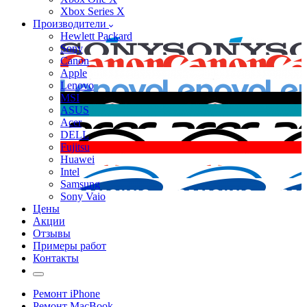
Xbox Series X
Производители
Hewlett Packard
Sony
Canon
Apple
Lenovo
MSI
ASUS
Acer
DELL
Fujitsu
Huawei
Intel
Samsung
Sony Vaio
Цены
Акции
Отзывы
Примеры работ
Контакты
Ремонт iPhone
Ремонт MacBook