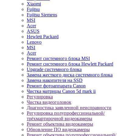
Xiaomi
Fujitsu
Fujitsu Siemens
MSI
Acer
ASUS
Hewlett Packard
Lenovo
MSI
Acer
Ремонт системного блока MSI
Ремонт системного блока Hewlett Packard
Upgrade системного блока
Замена жесткого диска системного блока
Замена накопителя на SSD
Ремонт фотоаппарата Canon
Чистка матрицы Canon 5d mark ii
Регулировка
Чистка видеоголовок
Диагностика заявленной неисправности
Регулировка полупрофессиональной/
трёхмартирочной видеокамеры
Ремонт объектива видеокамеры
Обновление ПО видеокамеры
Ремонт объектива полупрофессиональной/