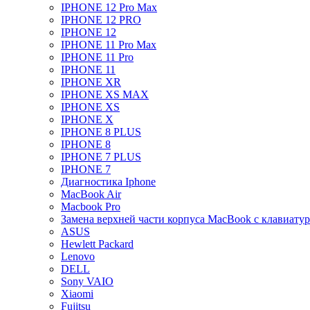
IPHONE 12 Pro Max
IPHONE 12 PRO
IPHONE 12
IPHONE 11 Pro Max
IPHONE 11 Pro
IPHONE 11
IPHONE XR
IPHONE XS MAX
IPHONE XS
IPHONE X
IPHONE 8 PLUS
IPHONE 8
IPHONE 7 PLUS
IPHONE 7
Диагностика Iphone
MacBook Air
Macbook Pro
Замена верхней части корпуса MacBook с клавиату
ASUS
Hewlett Packard
Lenovo
DELL
Sony VAIO
Xiaomi
Fujitsu