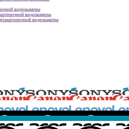
рочной видеокамеры
мартирочной видеокамеры
рёхмартирочной видеокамеры