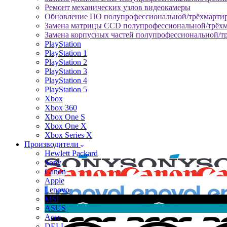
Ремонт механических узлов видеокамеры
Обновление ПО полупрофессиональной/трёхмарти
Замена матрицы CCD полупрофессиональной/трёх
Замена корпусных частей полупрофессиональной/т
PlayStation
PlayStation 1
PlayStation 2
PlayStation 3
PlayStation 4
PlayStation 5
Xbox
Xbox 360
Xbox One S
Xbox One X
Xbox Series X
Производители
Hewlett Packard
Sony
Canon
Apple
Lenovo
MSI
ASUS
Acer
DELL