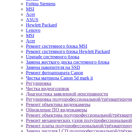
Fujitsu Siemens
MSI
Acer
ASUS
Hewlett Packard
Lenovo
MSI
Acer
Ремонт системного блока MSI
Ремонт системного блока Hewlett Packard
Upgrade системного блока
Замена жесткого диска системного блока
Замена накопителя на SSD
Ремонт фотоаппарата Canon
Чистка матрицы Canon 5d mark ii
Регулировка
Чистка видеоголовок
Диагностика заявленной неисправности
Регулировка полупрофессиональной/трёхмартироч
Ремонт объектива видеокамеры
Обновление ПО видеокамеры
Ремонт объектива полупрофессиональной/трёхмар
Ремонт механических узлов полупрофессионально
Ремонт платы полупрофессиональной/трёхмартиро
Замена дисплея LCD полупрофессиональной/трёхм