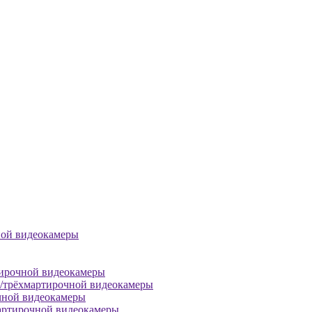
ной видеокамеры
тирочной видеокамеры
й/трёхмартирочной видеокамеры
чной видеокамеры
артирочной видеокамеры