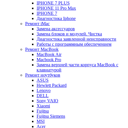
IPHONE 7 PLUS
IPHONE 11 Pro Max
IPHONE 7
Диагностика Iphone
Ремонт iMac
Замена аксессуаров
Замена блоков и модулей. Чистка
Диагностика заявленной неисправности
Работы с программным обеспечением
Ремонт MacBook
MacBook Air
Macbook Pro
Замена верхней части корпуса MacBook с
клавиатурой
Ремонт ноутбуков
ASUS
Hewlett Packard
Lenovo
DELL
Sony VAIO
Xiaomi
Fujitsu
Fujitsu Siemens
MSI
Acer