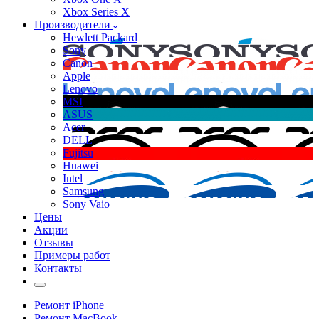
Xbox Series X
Производители
Hewlett Packard
Sony
Canon
Apple
Lenovo
MSI
ASUS
Acer
DELL
Fujitsu
Huawei
Intel
Samsung
Sony Vaio
Цены
Акции
Отзывы
Примеры работ
Контакты
Ремонт iPhone
Ремонт MacBook