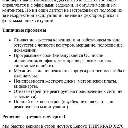
справляется и с офисными задачами, и с мультимедийным
контентом. Но ни один лэптоп не застрахован от поломок из-
за некорректной эксплуатации, внешних факторов риска и
форс-мажорных ситуаций.
Типичные проблемы
Снижение качества картинки при работающем экране
(отсутствие четкости контуров, мерцание, полосование,
искажения).
Программные сбои (не запускается ОС после
обновления, конфликтуют драйвера, выскакивают
системные ошибки).
Механические повреждения корпуса разного масштаба и
клавиатуры.
Неисправности жесткого диска, материнской платы,
видеокарты.
Отказ батареи (не реагирует на подключение к сети, не
заряжается).
Полный выход из строя (ноутбук не включается, не
реагирует на манипуляции).
Решение — ремонт в «Серсо»!
Мы быстро вернем в строй ноутбук Lenovo THINKPAD X270.