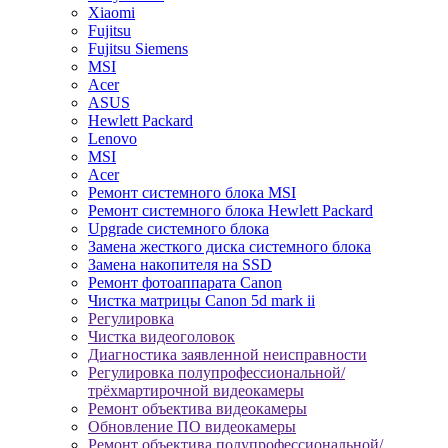
Xiaomi
Fujitsu
Fujitsu Siemens
MSI
Acer
ASUS
Hewlett Packard
Lenovo
MSI
Acer
Ремонт системного блока MSI
Ремонт системного блока Hewlett Packard
Upgrade системного блока
Замена жесткого диска системного блока
Замена накопителя на SSD
Ремонт фотоаппарата Canon
Чистка матрицы Canon 5d mark ii
Регулировка
Чистка видеоголовок
Диагностика заявленной неисправности
Регулировка полупрофессиональной/
трёхмартирочной видеокамеры
Ремонт объектива видеокамеры
Обновление ПО видеокамеры
Ремонт объектива полупрофессиональной/