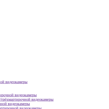
ной видеокамеры
тирочной видеокамеры
й/трёхмартирочной видеокамеры
чной видеокамеры
артирочной видеокамеры