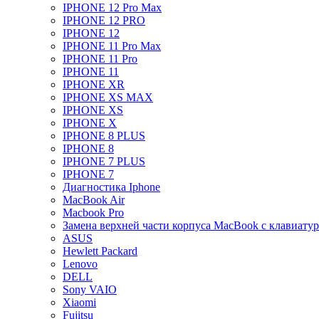
IPHONE 12 Pro Max
IPHONE 12 PRO
IPHONE 12
IPHONE 11 Pro Max
IPHONE 11 Pro
IPHONE 11
IPHONE XR
IPHONE XS MAX
IPHONE XS
IPHONE X
IPHONE 8 PLUS
IPHONE 8
IPHONE 7 PLUS
IPHONE 7
Диагностика Iphone
MacBook Air
Macbook Pro
Замена верхней части корпуса MacBook с клавиату
ASUS
Hewlett Packard
Lenovo
DELL
Sony VAIO
Xiaomi
Fujitsu