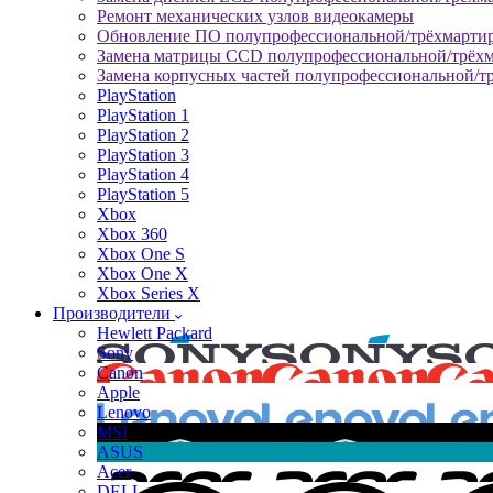
Ремонт механических узлов видеокамеры
Обновление ПО полупрофессиональной/трёхмарти
Замена матрицы CCD полупрофессиональной/трёх
Замена корпусных частей полупрофессиональной/т
PlayStation
PlayStation 1
PlayStation 2
PlayStation 3
PlayStation 4
PlayStation 5
Xbox
Xbox 360
Xbox One S
Xbox One X
Xbox Series X
Производители
Hewlett Packard
Sony
Canon
Apple
Lenovo
MSI
ASUS
Acer
DELL