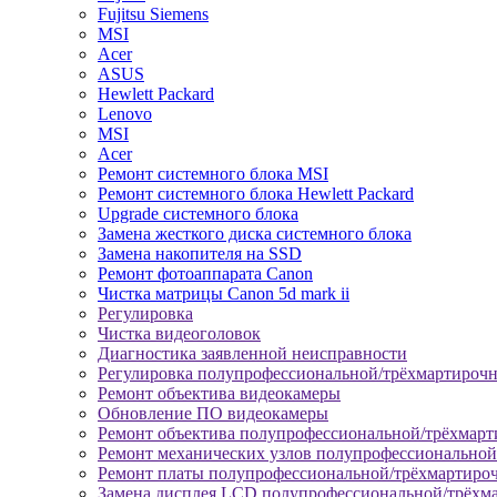
Fujitsu Siemens
MSI
Acer
ASUS
Hewlett Packard
Lenovo
MSI
Acer
Ремонт системного блока MSI
Ремонт системного блока Hewlett Packard
Upgrade системного блока
Замена жесткого диска системного блока
Замена накопителя на SSD
Ремонт фотоаппарата Canon
Чистка матрицы Canon 5d mark ii
Регулировка
Чистка видеоголовок
Диагностика заявленной неисправности
Регулировка полупрофессиональной/трёхмартироч
Ремонт объектива видеокамеры
Обновление ПО видеокамеры
Ремонт объектива полупрофессиональной/трёхмар
Ремонт механических узлов полупрофессионально
Ремонт платы полупрофессиональной/трёхмартиро
Замена дисплея LCD полупрофессиональной/трёхм