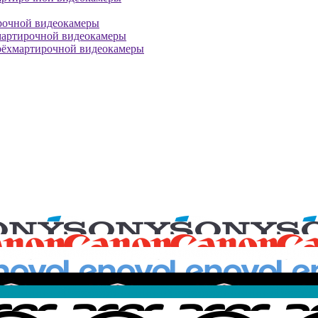
рочной видеокамеры
мартирочной видеокамеры
рёхмартирочной видеокамеры