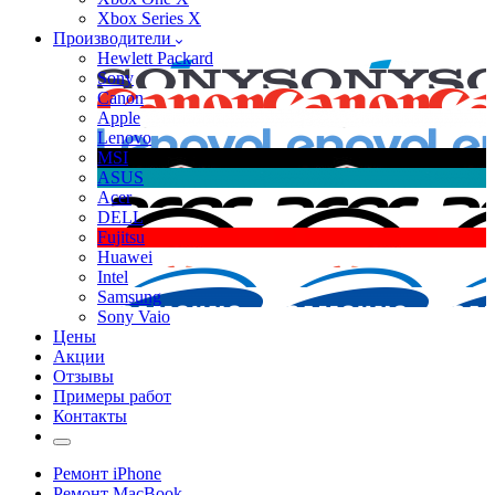
Xbox Series X
Производители
Hewlett Packard
Sony
Canon
Apple
Lenovo
MSI
ASUS
Acer
DELL
Fujitsu
Huawei
Intel
Samsung
Sony Vaio
Цены
Акции
Отзывы
Примеры работ
Контакты
Ремонт iPhone
Ремонт MacBook