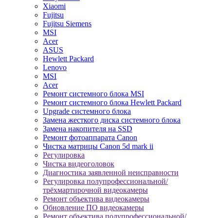
Xiaomi
Fujitsu
Fujitsu Siemens
MSI
Acer
ASUS
Hewlett Packard
Lenovo
MSI
Acer
Ремонт системного блока MSI
Ремонт системного блока Hewlett Packard
Upgrade системного блока
Замена жесткого диска системного блока
Замена накопителя на SSD
Ремонт фотоаппарата Canon
Чистка матрицы Canon 5d mark ii
Регулировка
Чистка видеоголовок
Диагностика заявленной неисправности
Регулировка полупрофессиональной/
трёхмартирочной видеокамеры
Ремонт объектива видеокамеры
Обновление ПО видеокамеры
Ремонт объектива полупрофессиональной/