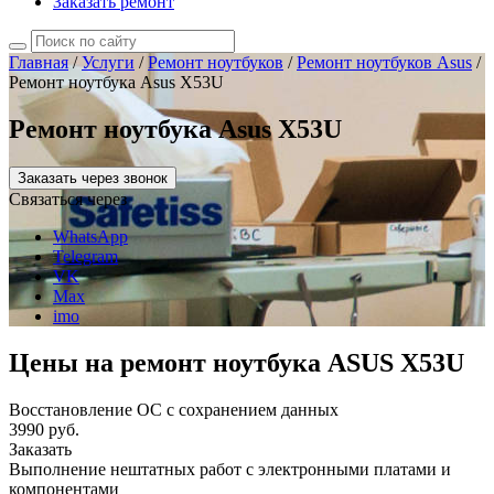
Заказать ремонт
Главная
/
Услуги
/
Ремонт ноутбуков
/
Ремонт ноутбуков Asus
/
Ремонт ноутбука Asus X53U
Ремонт ноутбука Asus X53U
Заказать через звонок
Связаться через
WhatsApp
Telegram
VK
Max
imo
Цены на ремонт ноутбука ASUS X53U
Восстановление ОС с сохранением данных
3990 руб.
Заказать
Выполнение нештатных работ с электронными платами и
компонентами