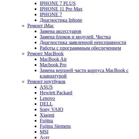
IPHONE 7 PLUS
IPHONE 11 Pro Max
IPHONE 7
Диагностика Iphone
Ремонт iMac
Замена аксессуаров
Замена блоков и модулей. Чистка
Диагностика заявленной неисправности
Работы с программным обеспечением
Ремонт MacBook
MacBook Air
Macbook Pro
Замена верхней части корпуса MacBook с
клавиатурой
Ремонт ноутбуков
ASUS
Hewlett Packard
Lenovo
DELL
Sony VAIO
Xiaomi
Fujitsu
Fujitsu Siemens
MSI
Acer