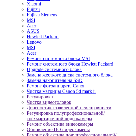
Xiaomi
Fujitsu
Fujitsu Siemens
MSI
Acer
ASUS
Hewlett Packard
Lenovo
MSI
Acer
Ремонт системного блока MSI
Ремонт системного блока Hewlett Packard
Upgrade системного блока
Замена жесткого диска системного блока
Замена накопителя на SSD
Ремонт фотоаппарата Canon
Чистка матрицы Canon 5d mark ii
Регулировка
Чистка видеоголовок
Диагностика заявленной неисправности
Регулировка полупрофессиональной/
трёхмартирочной видеокамеры
Ремонт объектива видеокамеры
Обновление ПО видеокамеры
Ремонт объектива полупрофессиональной/