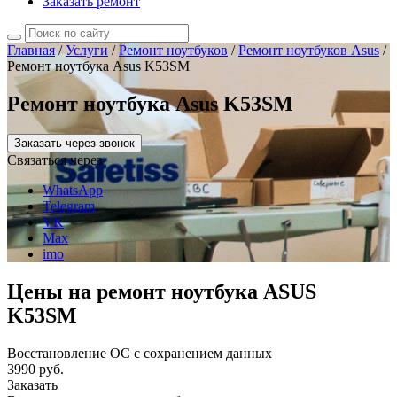
Заказать ремонт
Главная
/
Услуги
/
Ремонт ноутбуков
/
Ремонт ноутбуков Asus
/
Ремонт ноутбука Asus K53SM
Ремонт ноутбука Asus K53SM
Заказать через звонок
Связаться через
WhatsApp
Telegram
VK
Max
imo
Цены на ремонт ноутбука ASUS
K53SM
Восстановление ОС с сохранением данных
3990 руб.
Заказать