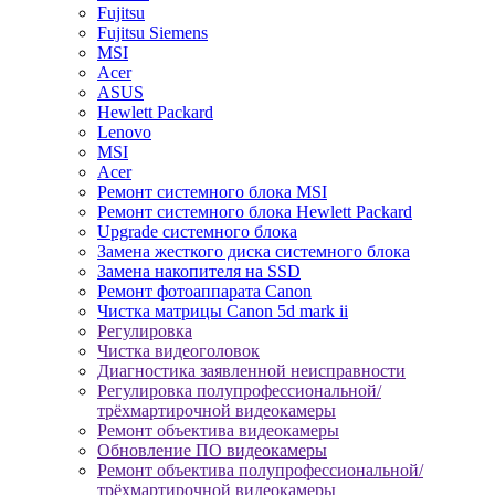
Fujitsu
Fujitsu Siemens
MSI
Acer
ASUS
Hewlett Packard
Lenovo
MSI
Acer
Ремонт системного блока MSI
Ремонт системного блока Hewlett Packard
Upgrade системного блока
Замена жесткого диска системного блока
Замена накопителя на SSD
Ремонт фотоаппарата Canon
Чистка матрицы Canon 5d mark ii
Регулировка
Чистка видеоголовок
Диагностика заявленной неисправности
Регулировка полупрофессиональной/
трёхмартирочной видеокамеры
Ремонт объектива видеокамеры
Обновление ПО видеокамеры
Ремонт объектива полупрофессиональной/
трёхмартирочной видеокамеры