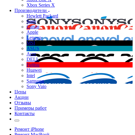
Xbox Series X
Производители
Hewlett Packard
Sony
Canon
Apple
Lenovo
MSI
ASUS
Acer
DELL
Fujitsu
Huawei
Intel
Samsung
Sony Vaio
Цены
Акции
Отзывы
Примеры работ
Контакты
Ремонт iPhone
Ремонт MacBook