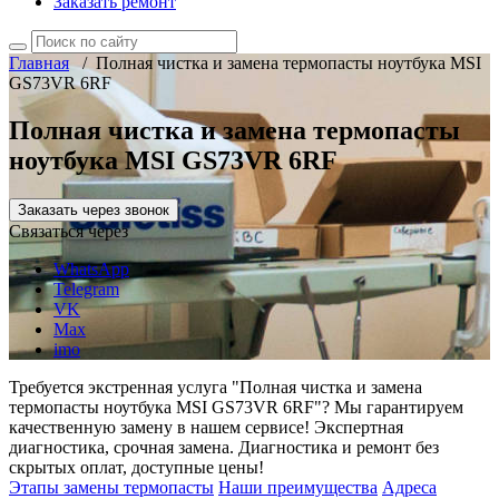
Заказать ремонт
Главная
/
Полная чистка и замена термопасты ноутбука MSI
GS73VR 6RF
Полная чистка и замена термопасты
ноутбука MSI GS73VR 6RF
Заказать через звонок
Связаться через
WhatsApp
Telegram
VK
Max
imo
Требуется экстренная услуга "Полная чистка и замена
термопасты ноутбука MSI GS73VR 6RF"? Мы гарантируем
качественную замену в нашем сервисе! Экспертная
диагностика, срочная замена. Диагностика и ремонт без
скрытых оплат, доступные цены!
Этапы замены термопасты
Наши преимущества
Адреса