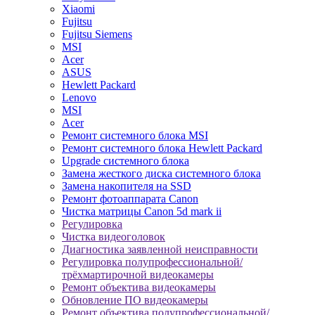
Xiaomi
Fujitsu
Fujitsu Siemens
MSI
Acer
ASUS
Hewlett Packard
Lenovo
MSI
Acer
Ремонт системного блока MSI
Ремонт системного блока Hewlett Packard
Upgrade системного блока
Замена жесткого диска системного блока
Замена накопителя на SSD
Ремонт фотоаппарата Canon
Чистка матрицы Canon 5d mark ii
Регулировка
Чистка видеоголовок
Диагностика заявленной неисправности
Регулировка полупрофессиональной/
трёхмартирочной видеокамеры
Ремонт объектива видеокамеры
Обновление ПО видеокамеры
Ремонт объектива полупрофессиональной/