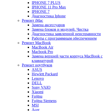
IPHONE 7 PLUS
IPHONE 11 Pro Max
IPHONE 7
Диагностика Iphone
Ремонт iMac
Замена аксессуаров
Замена блоков и модулей. Чистка
Диагностика заявленной неисправности
Работы с программным обеспечением
Ремонт MacBook
MacBook Air
Macbook Pro
Замена верхней части корпуса MacBook с
клавиатурой
Ремонт ноутбуков
ASUS
Hewlett Packard
Lenovo
DELL
Sony VAIO
Xiaomi
Fujitsu
Fujitsu Siemens
MSI
Acer