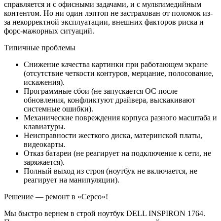
справляется и с офисными задачами, и с мультимедийным
контентом. Но ни один лэптоп не застрахован от поломок из-
за некорректной эксплуатации, внешних факторов риска и
форс-мажорных ситуаций.
Типичные проблемы
Снижение качества картинки при работающем экране
(отсутствие четкости контуров, мерцание, полосование,
искажения).
Программные сбои (не запускается ОС после
обновления, конфликтуют драйвера, выскакивают
системные ошибки).
Механические повреждения корпуса разного масштаба и
клавиатуры.
Неисправности жесткого диска, материнской платы,
видеокарты.
Отказ батареи (не реагирует на подключение к сети, не
заряжается).
Полный выход из строя (ноутбук не включается, не
реагирует на манипуляции).
Решение — ремонт в «Серсо»!
Мы быстро вернем в строй ноутбук DELL INSPIRON 1764.