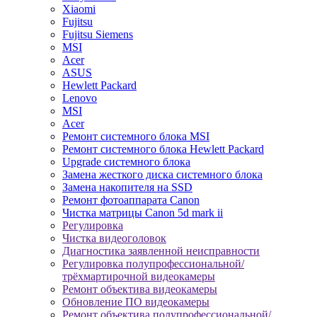
Xiaomi
Fujitsu
Fujitsu Siemens
MSI
Acer
ASUS
Hewlett Packard
Lenovo
MSI
Acer
Ремонт системного блока MSI
Ремонт системного блока Hewlett Packard
Upgrade системного блока
Замена жесткого диска системного блока
Замена накопителя на SSD
Ремонт фотоаппарата Canon
Чистка матрицы Canon 5d mark ii
Регулировка
Чистка видеоголовок
Диагностика заявленной неисправности
Регулировка полупрофессиональной/
трёхмартирочной видеокамеры
Ремонт объектива видеокамеры
Обновление ПО видеокамеры
Ремонт объектива полупрофессиональной/