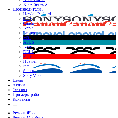
Xbox Series X
Производители
Hewlett Packard
Sony
Canon
Apple
Lenovo
MSI
ASUS
Acer
DELL
Fujitsu
Huawei
Intel
Samsung
Sony Vaio
Цены
Акции
Отзывы
Примеры работ
Контакты
Ремонт iPhone
Ремонт MacBook