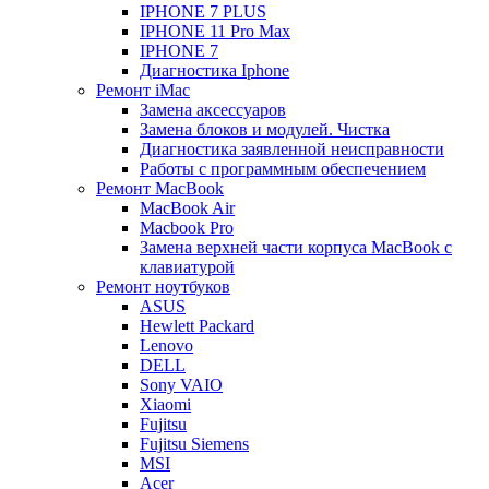
IPHONE 7 PLUS
IPHONE 11 Pro Max
IPHONE 7
Диагностика Iphone
Ремонт iMac
Замена аксессуаров
Замена блоков и модулей. Чистка
Диагностика заявленной неисправности
Работы с программным обеспечением
Ремонт MacBook
MacBook Air
Macbook Pro
Замена верхней части корпуса MacBook с
клавиатурой
Ремонт ноутбуков
ASUS
Hewlett Packard
Lenovo
DELL
Sony VAIO
Xiaomi
Fujitsu
Fujitsu Siemens
MSI
Acer