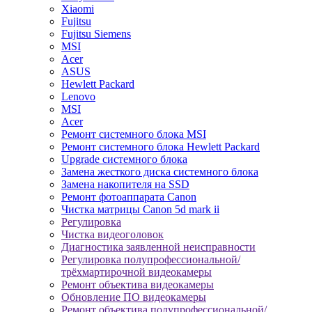
Xiaomi
Fujitsu
Fujitsu Siemens
MSI
Acer
ASUS
Hewlett Packard
Lenovo
MSI
Acer
Ремонт системного блока MSI
Ремонт системного блока Hewlett Packard
Upgrade системного блока
Замена жесткого диска системного блока
Замена накопителя на SSD
Ремонт фотоаппарата Canon
Чистка матрицы Canon 5d mark ii
Регулировка
Чистка видеоголовок
Диагностика заявленной неисправности
Регулировка полупрофессиональной/
трёхмартирочной видеокамеры
Ремонт объектива видеокамеры
Обновление ПО видеокамеры
Ремонт объектива полупрофессиональной/