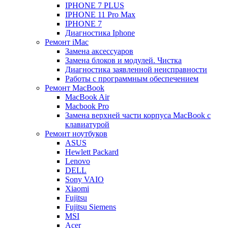
IPHONE 7 PLUS
IPHONE 11 Pro Max
IPHONE 7
Диагностика Iphone
Ремонт iMac
Замена аксессуаров
Замена блоков и модулей. Чистка
Диагностика заявленной неисправности
Работы с программным обеспечением
Ремонт MacBook
MacBook Air
Macbook Pro
Замена верхней части корпуса MacBook с
клавиатурой
Ремонт ноутбуков
ASUS
Hewlett Packard
Lenovo
DELL
Sony VAIO
Xiaomi
Fujitsu
Fujitsu Siemens
MSI
Acer