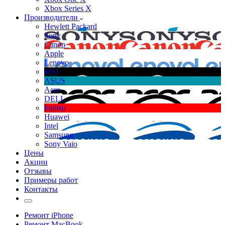
Xbox Series X
Производители
Hewlett Packard
Sony
Canon
Apple
Lenovo
MSI
ASUS
Acer
DELL
Fujitsu
Huawei
Intel
Samsung
Sony Vaio
Цены
Акции
Отзывы
Примеры работ
Контакты
Ремонт iPhone
Ремонт MacBook