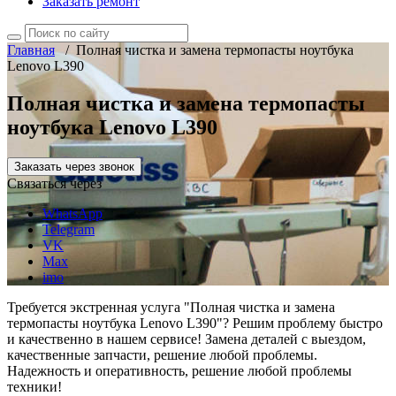
Заказать ремонт
Главная
/
Полная чистка и замена термопасты ноутбука
Lenovo L390
Полная чистка и замена термопасты
ноутбука Lenovo L390
Заказать через звонок
Связаться через
WhatsApp
Telegram
VK
Max
imo
Требуется экстренная услуга "Полная чистка и замена
термопасты ноутбука Lenovo L390"? Решим проблему быстро
и качественно в нашем сервисе! Замена деталей с выездом,
качественные запчасти, решение любой проблемы.
Надежность и оперативность, решение любой проблемы
техники!