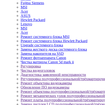
Fujitsu Siemens
MSI
Acer
ASUS
Hewlett Packard
Lenovo
MSI
Acer
Ремонт системного блока MSI
Ремонт системного блока Hewlett Packard
Upgrade системного блока
Замена жесткого диска системного блока
Замена накопителя на SSD
Ремонт фотоаппарата Canon
Чистка матрицы Canon 5d mark ii
Регулировка
Чистка видеоголовок
Диагностика заявленной неисправности
Регулировка полупрофессиональной/трёхмартироч
Ремонт объектива видеокамеры
Обновление ПО видеокамеры
Ремонт объектива полупрофессиональной/трёхмар
Ремонт механических узлов полупрофессионально
Ремонт платы полупрофессиональной/трёхмартиро
Замена дисплея LCD полупрофессиональной/трёхм