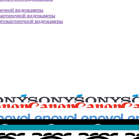
рочной видеокамеры
мартирочной видеокамеры
рёхмартирочной видеокамеры