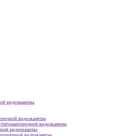
ной видеокамеры
тирочной видеокамеры
й/трёхмартирочной видеокамеры
чной видеокамеры
артирочной видеокамеры