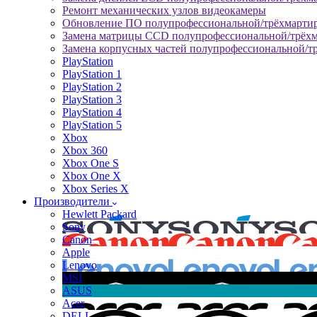
Ремонт механических узлов видеокамеры
Обновление ПО полупрофессиональной/трёхмарти
Замена матрицы CCD полупрофессиональной/трёх
Замена корпусных частей полупрофессиональной/т
PlayStation
PlayStation 1
PlayStation 2
PlayStation 3
PlayStation 4
PlayStation 5
Xbox
Xbox 360
Xbox One S
Xbox One X
Xbox Series X
Производители
Hewlett Packard
Sony
Canon
Apple
Lenovo
MSI
ASUS
Acer
DELL