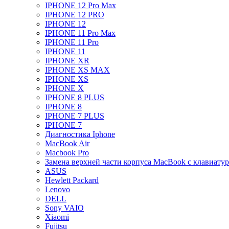
IPHONE 12 Pro Max
IPHONE 12 PRO
IPHONE 12
IPHONE 11 Pro Max
IPHONE 11 Pro
IPHONE 11
IPHONE XR
IPHONE XS MAX
IPHONE XS
IPHONE X
IPHONE 8 PLUS
IPHONE 8
IPHONE 7 PLUS
IPHONE 7
Диагностика Iphone
MacBook Air
Macbook Pro
Замена верхней части корпуса MacBook с клавиату
ASUS
Hewlett Packard
Lenovo
DELL
Sony VAIO
Xiaomi
Fujitsu