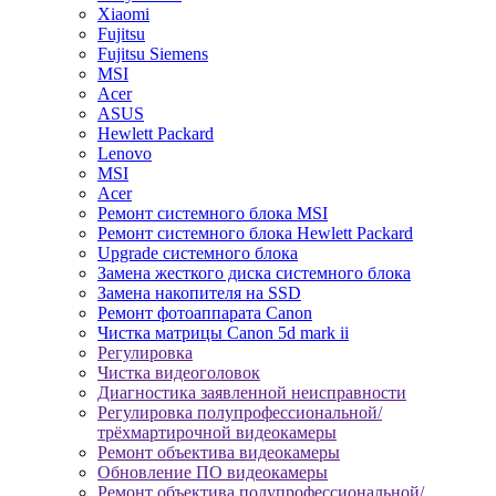
Xiaomi
Fujitsu
Fujitsu Siemens
MSI
Acer
ASUS
Hewlett Packard
Lenovo
MSI
Acer
Ремонт системного блока MSI
Ремонт системного блока Hewlett Packard
Upgrade системного блока
Замена жесткого диска системного блока
Замена накопителя на SSD
Ремонт фотоаппарата Canon
Чистка матрицы Canon 5d mark ii
Регулировка
Чистка видеоголовок
Диагностика заявленной неисправности
Регулировка полупрофессиональной/
трёхмартирочной видеокамеры
Ремонт объектива видеокамеры
Обновление ПО видеокамеры
Ремонт объектива полупрофессиональной/