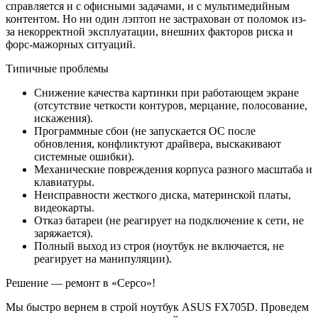
справляется и с офисными задачами, и с мультимедийным
контентом. Но ни один лэптоп не застрахован от поломок из-
за некорректной эксплуатации, внешних факторов риска и
форс-мажорных ситуаций.
Типичные проблемы
Снижение качества картинки при работающем экране
(отсутствие четкости контуров, мерцание, полосование,
искажения).
Программные сбои (не запускается ОС после
обновления, конфликтуют драйвера, выскакивают
системные ошибки).
Механические повреждения корпуса разного масштаба и
клавиатуры.
Неисправности жесткого диска, материнской платы,
видеокарты.
Отказ батареи (не реагирует на подключение к сети, не
заряжается).
Полный выход из строя (ноутбук не включается, не
реагирует на манипуляции).
Решение — ремонт в «Серсо»!
Мы быстро вернем в строй ноутбук ASUS FX705D. Проведем