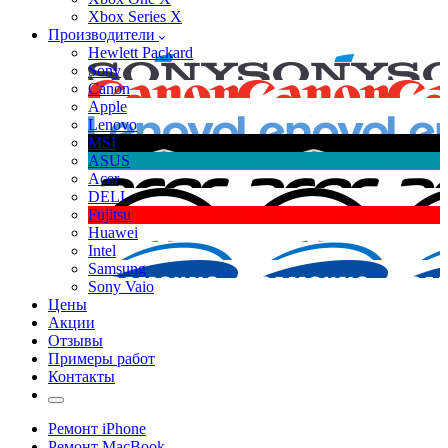
Xbox Series X
Производители
Hewlett Packard
Sony
Canon
Apple
Lenovo
MSI
ASUS
Acer
DELL
Fujitsu
Huawei
Intel
Samsung
Sony Vaio
Цены
Акции
Отзывы
Примеры работ
Контакты
Ремонт iPhone
Ремонт MacBook