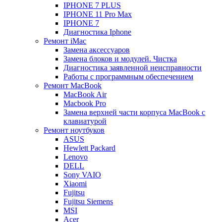
IPHONE 7 PLUS
IPHONE 11 Pro Max
IPHONE 7
Диагностика Iphone
Ремонт iMac
Замена аксессуаров
Замена блоков и модулей. Чистка
Диагностика заявленной неисправности
Работы с программным обеспечением
Ремонт MacBook
MacBook Air
Macbook Pro
Замена верхней части корпуса MacBook с
клавиатурой
Ремонт ноутбуков
ASUS
Hewlett Packard
Lenovo
DELL
Sony VAIO
Xiaomi
Fujitsu
Fujitsu Siemens
MSI
Acer