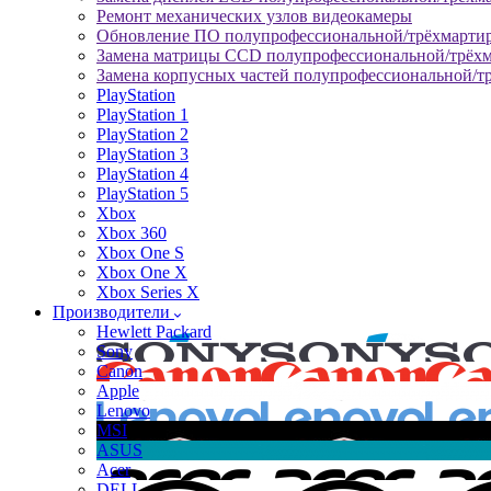
Ремонт механических узлов видеокамеры
Обновление ПО полупрофессиональной/трёхмарти
Замена матрицы CCD полупрофессиональной/трёх
Замена корпусных частей полупрофессиональной/т
PlayStation
PlayStation 1
PlayStation 2
PlayStation 3
PlayStation 4
PlayStation 5
Xbox
Xbox 360
Xbox One S
Xbox One X
Xbox Series X
Производители
Hewlett Packard
Sony
Canon
Apple
Lenovo
MSI
ASUS
Acer
DELL