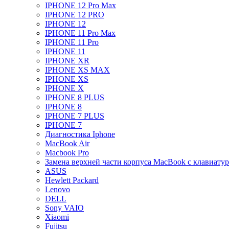
IPHONE 12 Pro Max
IPHONE 12 PRO
IPHONE 12
IPHONE 11 Pro Max
IPHONE 11 Pro
IPHONE 11
IPHONE XR
IPHONE XS MAX
IPHONE XS
IPHONE X
IPHONE 8 PLUS
IPHONE 8
IPHONE 7 PLUS
IPHONE 7
Диагностика Iphone
MacBook Air
Macbook Pro
Замена верхней части корпуса MacBook с клавиату
ASUS
Hewlett Packard
Lenovo
DELL
Sony VAIO
Xiaomi
Fujitsu