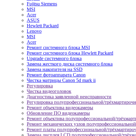
Fujitsu Siemens
MSI
Acer
ASUS
Hewlett Packard
Lenovo
MSI
Acer
Ремонт системного блока MSI
Ремонт системного блока Hewlett Packard
Upgrade системного блока
Замена жесткого диска системного блока
Замена накопителя на SSD
Ремонт фотоаппарата Canon
Чистка матрицы Canon 5d mark ii
Регулировка
Чистка видеоголовок
Диагностика заявленной неисправности
Регулировка полупрофессиональной/трёхмартироч
Ремонт объектива видеокамеры
Обновление ПО видеокамеры
Ремонт объектива полупрофессиональной/трёхмар
Ремонт механических узлов полупрофессионально
Ремонт платы полупрофессиональной/трёхмартиро
Замена дисплея LCD полупрофессиональной/трёхм