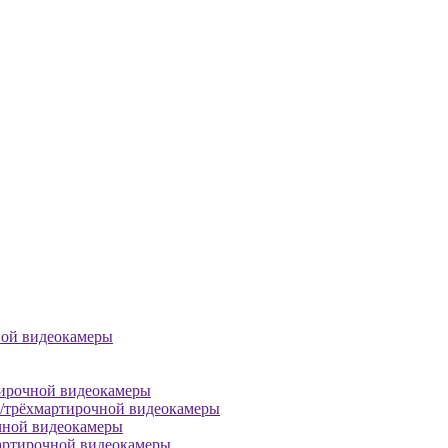
ной видеокамеры
тирочной видеокамеры
й/трёхмартирочной видеокамеры
чной видеокамеры
артирочной видеокамеры