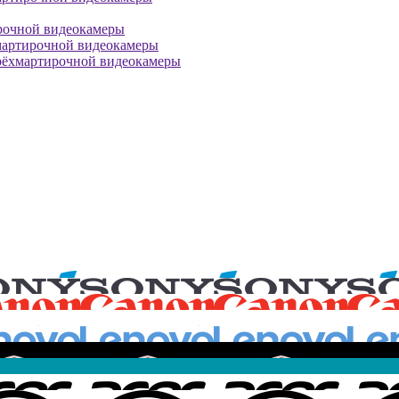
рочной видеокамеры
мартирочной видеокамеры
рёхмартирочной видеокамеры