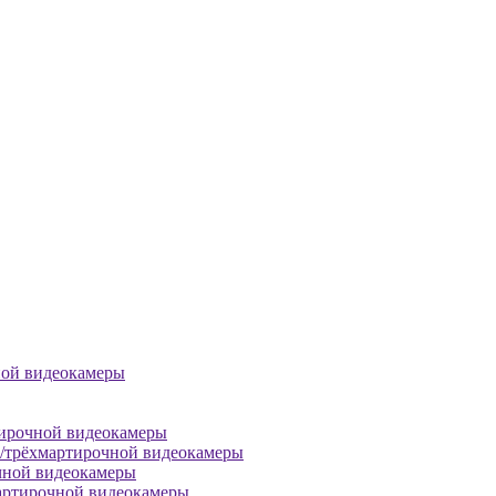
ной видеокамеры
тирочной видеокамеры
й/трёхмартирочной видеокамеры
чной видеокамеры
артирочной видеокамеры