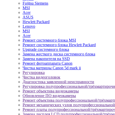
Fujitsu Siemens
MSI
Acer
ASUS
Hewlett Packard
Lenovo
MSI
Acer
Ремонт системного блока MSI
Ремонт системного блока Hewlett Packard
Upgrade системного блока
Замена жесткого диска системного блока
Замена накопителя на SSD
Ремонт фотоаппарата Canon
Чистка матрицы Canon 5d mark ii
Регулировка
Чистка видеоголовок
Диагностика заявленной неисправности
Регулировка полупрофессиональной/трёхмартироч
Ремонт объектива видеокамеры
Обновление ПО видеокамеры
Ремонт объектива полупрофессиональной/трёхмар
Ремонт механических узлов полупрофессионально
Ремонт платы полупрофессиональной/трёхмартиро
Замена дисплея LCD полупрофессиональной/трёхм