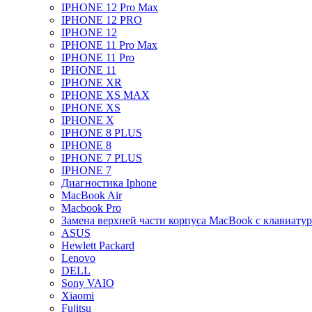
IPHONE 12 Pro Max
IPHONE 12 PRO
IPHONE 12
IPHONE 11 Pro Max
IPHONE 11 Pro
IPHONE 11
IPHONE XR
IPHONE XS MAX
IPHONE XS
IPHONE X
IPHONE 8 PLUS
IPHONE 8
IPHONE 7 PLUS
IPHONE 7
Диагностика Iphone
MacBook Air
Macbook Pro
Замена верхней части корпуса MacBook с клавиату
ASUS
Hewlett Packard
Lenovo
DELL
Sony VAIO
Xiaomi
Fujitsu