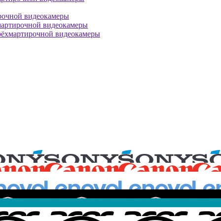
рочной видеокамеры
мартирочной видеокамеры
рёхмартирочной видеокамеры