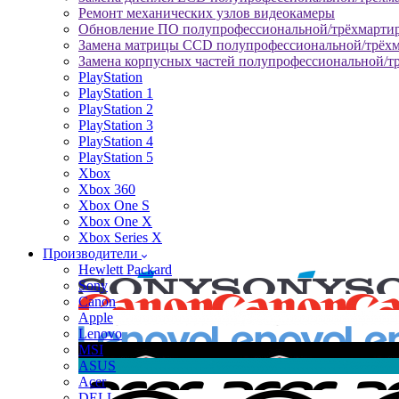
Ремонт механических узлов видеокамеры
Обновление ПО полупрофессиональной/трёхмарти
Замена матрицы CCD полупрофессиональной/трёх
Замена корпусных частей полупрофессиональной/т
PlayStation
PlayStation 1
PlayStation 2
PlayStation 3
PlayStation 4
PlayStation 5
Xbox
Xbox 360
Xbox One S
Xbox One X
Xbox Series X
Производители
Hewlett Packard
Sony
Canon
Apple
Lenovo
MSI
ASUS
Acer
DELL