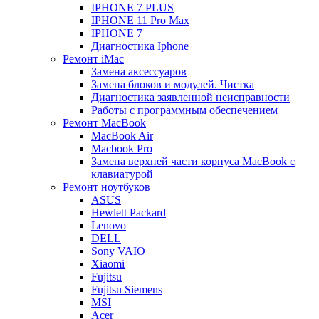
IPHONE 7 PLUS
IPHONE 11 Pro Max
IPHONE 7
Диагностика Iphone
Ремонт iMac
Замена аксессуаров
Замена блоков и модулей. Чистка
Диагностика заявленной неисправности
Работы с программным обеспечением
Ремонт MacBook
MacBook Air
Macbook Pro
Замена верхней части корпуса MacBook с
клавиатурой
Ремонт ноутбуков
ASUS
Hewlett Packard
Lenovo
DELL
Sony VAIO
Xiaomi
Fujitsu
Fujitsu Siemens
MSI
Acer