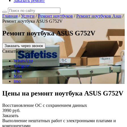
Заказать ремонт
Главная
/
Услуги
/
Ремонт ноутбуков
/
Ремонт ноутбуков Asus
/
Ремонт ноутбука ASUS G752V
Ремонт ноутбука ASUS G752V
Заказать через звонок
Связаться через
WhatsApp
Telegram
VK
Max
imo
Цены на ремонт ноутбука ASUS G752V
Восстановление ОС с сохранением данных
3990 руб.
Заказать
Выполнение нештатных работ с электронными платами и
компонентами