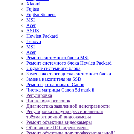
Xiaomi
Fujitsu
Fujitsu Siemens
MSI
Acer
ASUS
Hewlett Packard
Lenovo
MSI
Acer
Ремонт системного блока MSI
Ремонт системного блока Hewlett Packard
Upgrade системного блока
Замена жесткого диска системного блока
Замена накопителя на SSD
Ремонт фотоаппарата Canon
Чистка матрицы Canon 5d mark ii
Регулировка
Чистка видеоголовок
Диагностика заявленной неисправности
Регулировка полупрофессиональной/
трёхмартирочной видеокамеры
Ремонт объектива видеокамеры
Обновление ПО видеокамеры
Ремонт объектива полупрофессиональной/