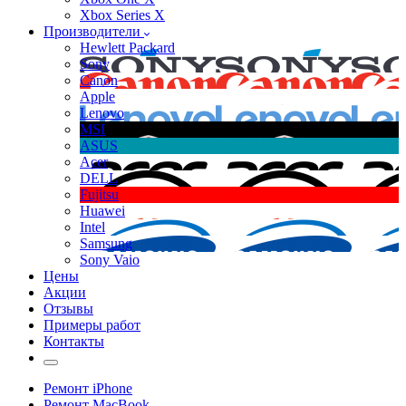
Xbox Series X
Производители
Hewlett Packard
Sony
Canon
Apple
Lenovo
MSI
ASUS
Acer
DELL
Fujitsu
Huawei
Intel
Samsung
Sony Vaio
Цены
Акции
Отзывы
Примеры работ
Контакты
Ремонт iPhone
Ремонт MacBook