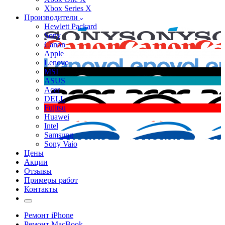
Xbox Series X
Производители
Hewlett Packard
Sony
Canon
Apple
Lenovo
MSI
ASUS
Acer
DELL
Fujitsu
Huawei
Intel
Samsung
Sony Vaio
Цены
Акции
Отзывы
Примеры работ
Контакты
Ремонт iPhone
Ремонт MacBook