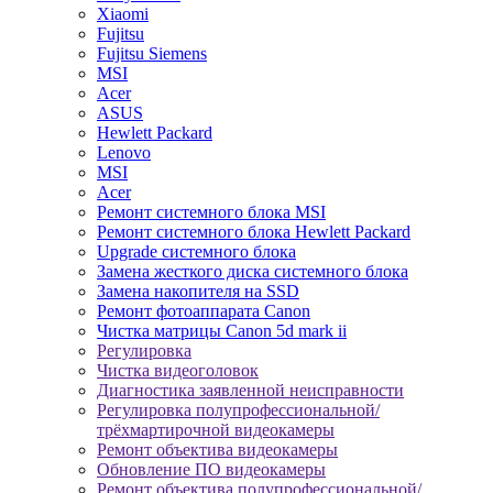
Xiaomi
Fujitsu
Fujitsu Siemens
MSI
Acer
ASUS
Hewlett Packard
Lenovo
MSI
Acer
Ремонт системного блока MSI
Ремонт системного блока Hewlett Packard
Upgrade системного блока
Замена жесткого диска системного блока
Замена накопителя на SSD
Ремонт фотоаппарата Canon
Чистка матрицы Canon 5d mark ii
Регулировка
Чистка видеоголовок
Диагностика заявленной неисправности
Регулировка полупрофессиональной/
трёхмартирочной видеокамеры
Ремонт объектива видеокамеры
Обновление ПО видеокамеры
Ремонт объектива полупрофессиональной/