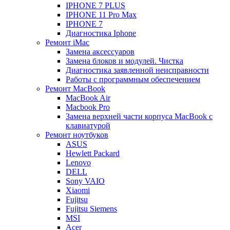
IPHONE 7 PLUS
IPHONE 11 Pro Max
IPHONE 7
Диагностика Iphone
Ремонт iMac
Замена аксессуаров
Замена блоков и модулей. Чистка
Диагностика заявленной неисправности
Работы с программным обеспечением
Ремонт MacBook
MacBook Air
Macbook Pro
Замена верхней части корпуса MacBook с
клавиатурой
Ремонт ноутбуков
ASUS
Hewlett Packard
Lenovo
DELL
Sony VAIO
Xiaomi
Fujitsu
Fujitsu Siemens
MSI
Acer