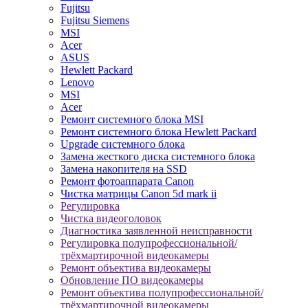
Fujitsu
Fujitsu Siemens
MSI
Acer
ASUS
Hewlett Packard
Lenovo
MSI
Acer
Ремонт системного блока MSI
Ремонт системного блока Hewlett Packard
Upgrade системного блока
Замена жесткого диска системного блока
Замена накопителя на SSD
Ремонт фотоаппарата Canon
Чистка матрицы Canon 5d mark ii
Регулировка
Чистка видеоголовок
Диагностика заявленной неисправности
Регулировка полупрофессиональной/
трёхмартирочной видеокамеры
Ремонт объектива видеокамеры
Обновление ПО видеокамеры
Ремонт объектива полупрофессиональной/
трёхмартирочной видеокамеры