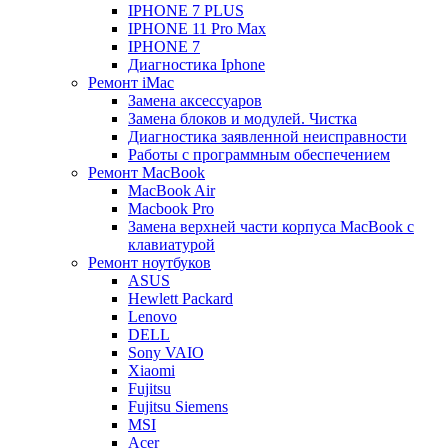
IPHONE 7 PLUS
IPHONE 11 Pro Max
IPHONE 7
Диагностика Iphone
Ремонт iMac
Замена аксессуаров
Замена блоков и модулей. Чистка
Диагностика заявленной неисправности
Работы с программным обеспечением
Ремонт MacBook
MacBook Air
Macbook Pro
Замена верхней части корпуса MacBook с
клавиатурой
Ремонт ноутбуков
ASUS
Hewlett Packard
Lenovo
DELL
Sony VAIO
Xiaomi
Fujitsu
Fujitsu Siemens
MSI
Acer