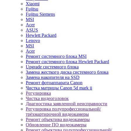
Xiaomi
Fujitsu
Fujitsu Siemens
MSI
Acer
ASUS
Hewlett Packard
Lenovo
MSI
Acer
Ремонт системного блока MSI
Ремонт системного блока Hewlett Packard
Upgrade системного блока
Замена жесткого диска системного блока
Замена накопителя на SSD
Ремонт фотоаппарата Canon
Чистка матрицы Canon 5d mark ii
Регулировка
Чистка видеоголовок
Диагностика заявленной неисправности
Регулировка полупрофессиональной/
трёхмартирочной видеокамеры
Ремонт объектива видеокамеры
Обновление ПО видеокамеры
Ремонт объектива полупрофессиональной/