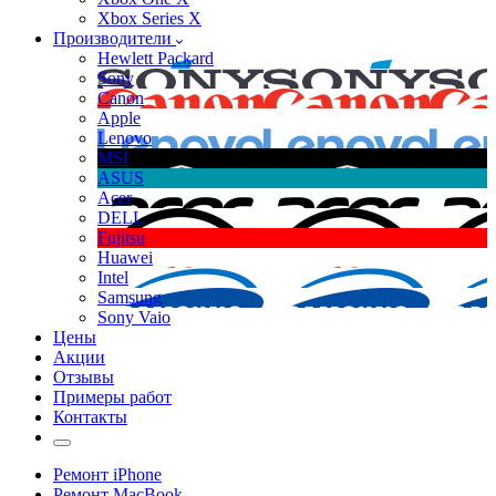
Xbox Series X
Производители
Hewlett Packard
Sony
Canon
Apple
Lenovo
MSI
ASUS
Acer
DELL
Fujitsu
Huawei
Intel
Samsung
Sony Vaio
Цены
Акции
Отзывы
Примеры работ
Контакты
Ремонт iPhone
Ремонт MacBook