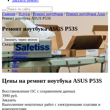
Заказать ремонт
Главная
/
Услуги
/
Ремонт ноутбуков
/
Ремонт ноутбуков Asus
/
Ремонт ноутбука ASUS P53S
Ремонт ноутбука ASUS P53S
Заказать через звонок
Связаться через
WhatsApp
Telegram
VK
Max
imo
Цены на ремонт ноутбука ASUS P53S
Восстановление ОС с сохранением данных
3990 руб.
Заказать
Выполнение нештатных работ с электронными платами и
компонентами