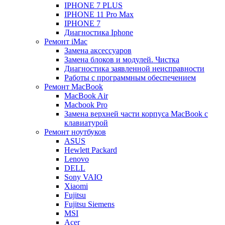
IPHONE 7 PLUS
IPHONE 11 Pro Max
IPHONE 7
Диагностика Iphone
Ремонт iMac
Замена аксессуаров
Замена блоков и модулей. Чистка
Диагностика заявленной неисправности
Работы с программным обеспечением
Ремонт MacBook
MacBook Air
Macbook Pro
Замена верхней части корпуса MacBook с
клавиатурой
Ремонт ноутбуков
ASUS
Hewlett Packard
Lenovo
DELL
Sony VAIO
Xiaomi
Fujitsu
Fujitsu Siemens
MSI
Acer