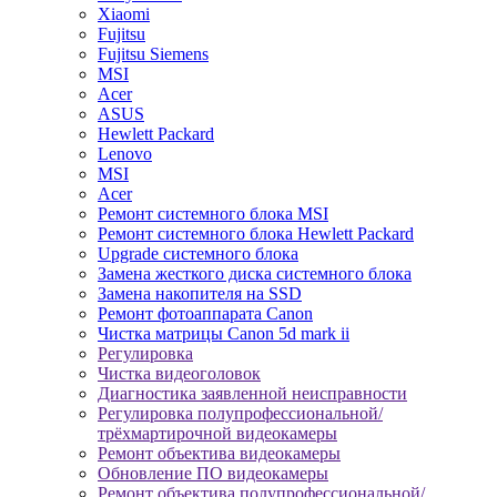
Xiaomi
Fujitsu
Fujitsu Siemens
MSI
Acer
ASUS
Hewlett Packard
Lenovo
MSI
Acer
Ремонт системного блока MSI
Ремонт системного блока Hewlett Packard
Upgrade системного блока
Замена жесткого диска системного блока
Замена накопителя на SSD
Ремонт фотоаппарата Canon
Чистка матрицы Canon 5d mark ii
Регулировка
Чистка видеоголовок
Диагностика заявленной неисправности
Регулировка полупрофессиональной/
трёхмартирочной видеокамеры
Ремонт объектива видеокамеры
Обновление ПО видеокамеры
Ремонт объектива полупрофессиональной/