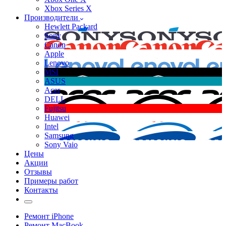
Xbox Series X
Производители
Hewlett Packard
Sony
Canon
Apple
Lenovo
MSI
ASUS
Acer
DELL
Fujitsu
Huawei
Intel
Samsung
Sony Vaio
Цены
Акции
Отзывы
Примеры работ
Контакты
Ремонт iPhone
Ремонт MacBook