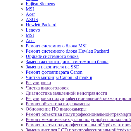
Fujitsu Siemens
MSI
Acer
ASUS
Hewlett Packard
Lenovo
MSI
Acer
Ремонт системного блока MSI
Ремонт системного блока Hewlett Packard
Upgrade системного блока
Замена жесткого диска системного блока
Замена накопителя на SSD
Ремонт фотоаппарата Canon
Чистка матрицы Canon 5d mark ii
Регулировка
Чистка видеоголовок
Диагностика заявленной неисправности
Регулировка полупрофессиональной/трёхмартироч
Ремонт объектива видеокамеры
Обновление ПО видеокамеры
Ремонт объектива полупрофессиональной/трёхмар
Ремонт механических узлов полупрофессионально
Ремонт платы полупрофессиональной/трёхмартиро
Замена дисплея LCD полупрофессиональной/трёхм