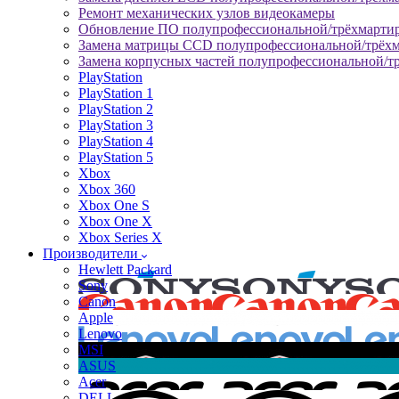
Ремонт механических узлов видеокамеры
Обновление ПО полупрофессиональной/трёхмарти
Замена матрицы CCD полупрофессиональной/трёх
Замена корпусных частей полупрофессиональной/т
PlayStation
PlayStation 1
PlayStation 2
PlayStation 3
PlayStation 4
PlayStation 5
Xbox
Xbox 360
Xbox One S
Xbox One X
Xbox Series X
Производители
Hewlett Packard
Sony
Canon
Apple
Lenovo
MSI
ASUS
Acer
DELL