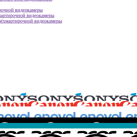
рочной видеокамеры
мартирочной видеокамеры
рёхмартирочной видеокамеры