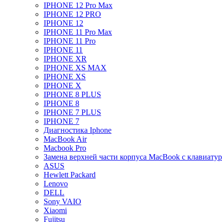
IPHONE 12 Pro Max
IPHONE 12 PRO
IPHONE 12
IPHONE 11 Pro Max
IPHONE 11 Pro
IPHONE 11
IPHONE XR
IPHONE XS MAX
IPHONE XS
IPHONE X
IPHONE 8 PLUS
IPHONE 8
IPHONE 7 PLUS
IPHONE 7
Диагностика Iphone
MacBook Air
Macbook Pro
Замена верхней части корпуса MacBook с клавиату
ASUS
Hewlett Packard
Lenovo
DELL
Sony VAIO
Xiaomi
Fujitsu