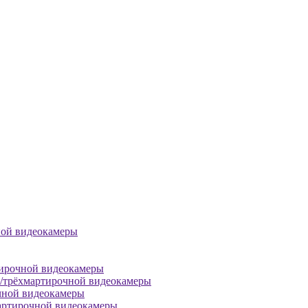
ной видеокамеры
тирочной видеокамеры
й/трёхмартирочной видеокамеры
чной видеокамеры
артирочной видеокамеры