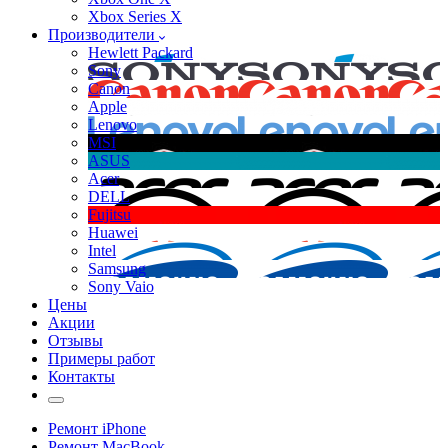
Xbox Series X
Производители
Hewlett Packard
Sony
Canon
Apple
Lenovo
MSI
ASUS
Acer
DELL
Fujitsu
Huawei
Intel
Samsung
Sony Vaio
Цены
Акции
Отзывы
Примеры работ
Контакты
Ремонт iPhone
Ремонт MacBook