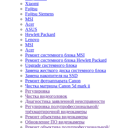
Xiaomi
Fujitsu
Fujitsu Siemens
MSI
Acer
ASUS
Hewlett Packard
Lenovo
MSI
Acer
Ремонт системного блока MSI
Ремонт системного блока Hewlett Packard
Upgrade системного блока
Замена жесткого диска системного блока
Замена накопителя на SSD
Ремонт фотоаппарата Canon
Чистка матрицы Canon 5d mark ii
Регулировка
Чистка видеоголовок
Диагностика заявленной неисправности
Регулировка полупрофессиональной/
трёхмартирочной видеокамеры
Ремонт объектива видеокамеры
Обновление ПО видеокамеры
Ремонт объектива полупрофессиональной/