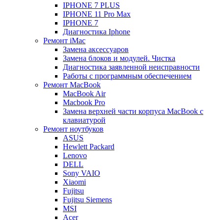
IPHONE 7 PLUS
IPHONE 11 Pro Max
IPHONE 7
Диагностика Iphone
Ремонт iMac
Замена аксессуаров
Замена блоков и модулей. Чистка
Диагностика заявленной неисправности
Работы с программным обеспечением
Ремонт MacBook
MacBook Air
Macbook Pro
Замена верхней части корпуса MacBook с
клавиатурой
Ремонт ноутбуков
ASUS
Hewlett Packard
Lenovo
DELL
Sony VAIO
Xiaomi
Fujitsu
Fujitsu Siemens
MSI
Acer