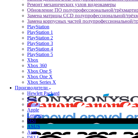
Ремонт механических узлов видеокамеры
Обновление ПО полупрофессиональной/трёхмарти
Замена матрицы CCD полупрофессиональной/трёх
Замена корпусных частей полупрофессиональной/т
PlayStation
PlayStation 1
PlayStation 2
PlayStation 3
PlayStation 4
PlayStation 5
Xbox
Xbox 360
Xbox One S
Xbox One X
Xbox Series X
Производители
Hewlett Packard
Sony
Canon
Apple
Lenovo
MSI
ASUS
Acer
DELL