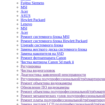
Fujitsu Siemens
MSI
Acer
ASUS
Hewlett Packard
Lenovo
MSI
Acer
Ремонт системного блока MSI
Ремонт системного блока Hewlett Packard
Upgrade системного блока
Замена жесткого диска системного блока
Замена накопителя на SSD
Ремонт фотоаппарата Canon
Чистка матрицы Canon 5d mark ii
Регулировка
Чистка видеоголовок
Диагностика заявленной неисправности
Регулировка полупрофессиональной/трёхмартироч
Ремонт объектива видеокамеры
Обновление ПО видеокамеры
Ремонт объектива полупрофессиональной/трёхмар
Ремонт механических узлов полупрофессионально
Ремонт платы полупрофессиональной/трёхмартиро
Замена дисплея LCD полупрофессиональной/трёхм