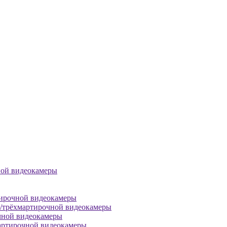
ной видеокамеры
тирочной видеокамеры
й/трёхмартирочной видеокамеры
чной видеокамеры
артирочной видеокамеры