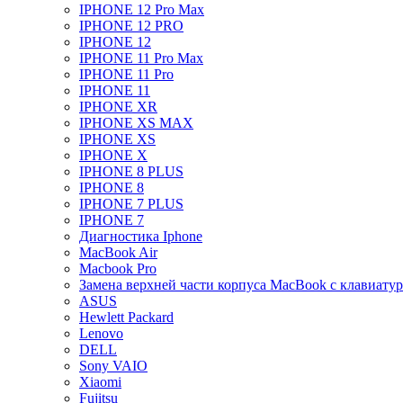
IPHONE 12 Pro Max
IPHONE 12 PRO
IPHONE 12
IPHONE 11 Pro Max
IPHONE 11 Pro
IPHONE 11
IPHONE XR
IPHONE XS MAX
IPHONE XS
IPHONE X
IPHONE 8 PLUS
IPHONE 8
IPHONE 7 PLUS
IPHONE 7
Диагностика Iphone
MacBook Air
Macbook Pro
Замена верхней части корпуса MacBook с клавиату
ASUS
Hewlett Packard
Lenovo
DELL
Sony VAIO
Xiaomi
Fujitsu