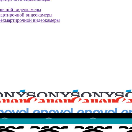
рочной видеокамеры
мартирочной видеокамеры
рёхмартирочной видеокамеры