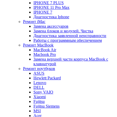
IPHONE 7 PLUS
IPHONE 11 Pro Max
IPHONE 7
Диагностика Iphone
Ремонт iMac
Замена аксессуаров
Замена блоков и модулей. Чистка
Диагностика заявленной неисправности
Работы с программным обеспечением
Ремонт MacBook
MacBook Air
Macbook Pro
Замена верхней части корпуса MacBook с
клавиатурой
Ремонт ноутбуков
ASUS
Hewlett Packard
Lenovo
DELL
Sony VAIO
Xiaomi
Fujitsu
Fujitsu Siemens
MSI
Acer