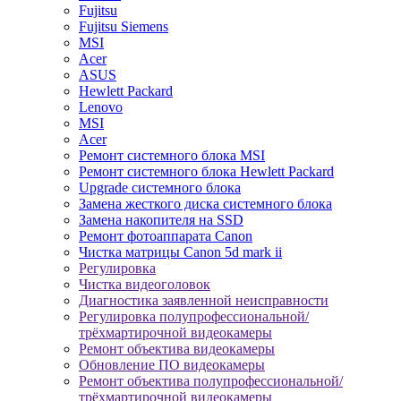
Fujitsu
Fujitsu Siemens
MSI
Acer
ASUS
Hewlett Packard
Lenovo
MSI
Acer
Ремонт системного блока MSI
Ремонт системного блока Hewlett Packard
Upgrade системного блока
Замена жесткого диска системного блока
Замена накопителя на SSD
Ремонт фотоаппарата Canon
Чистка матрицы Canon 5d mark ii
Регулировка
Чистка видеоголовок
Диагностика заявленной неисправности
Регулировка полупрофессиональной/
трёхмартирочной видеокамеры
Ремонт объектива видеокамеры
Обновление ПО видеокамеры
Ремонт объектива полупрофессиональной/
трёхмартирочной видеокамеры