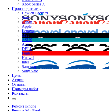
Xbox Series X
Производители
Hewlett Packard
Sony
Canon
Apple
Lenovo
MSI
ASUS
Acer
DELL
Fujitsu
Huawei
Intel
Samsung
Sony Vaio
Цены
Акции
Отзывы
Примеры работ
Контакты
Ремонт iPhone
Ремонт MacBook