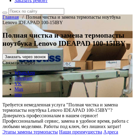
Заказать ремонт
Главная
/
Полная чистка и замена термопасты ноутбука
Lenovo IDEAPAD 100-15IBY
Полная чистка и замена термопасты
ноутбука Lenovo IDEAPAD 100-15IBY
Заказать через звонок
Связаться через
WhatsApp
Telegram
VK
Max
imo
Требуется немедленная услуга "Полная чистка и замена
термопасты ноутбука Lenovo IDEAPAD 100-15IBY"?
Доверьтесь профессионалам в нашем сервисе!
Профессиональный сервис, замена в удобное время, работа с
любыми моделями. Работы под ключ, без лишних затрат!
Этапы замены термопасты
Наши преимущества
Адреса