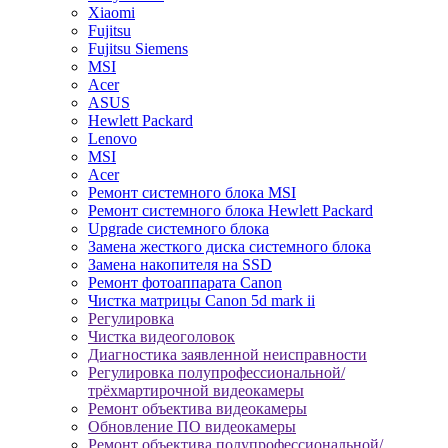
Xiaomi
Fujitsu
Fujitsu Siemens
MSI
Acer
ASUS
Hewlett Packard
Lenovo
MSI
Acer
Ремонт системного блока MSI
Ремонт системного блока Hewlett Packard
Upgrade системного блока
Замена жесткого диска системного блока
Замена накопителя на SSD
Ремонт фотоаппарата Canon
Чистка матрицы Canon 5d mark ii
Регулировка
Чистка видеоголовок
Диагностика заявленной неисправности
Регулировка полупрофессиональной/
трёхмартирочной видеокамеры
Ремонт объектива видеокамеры
Обновление ПО видеокамеры
Ремонт объектива полупрофессиональной/