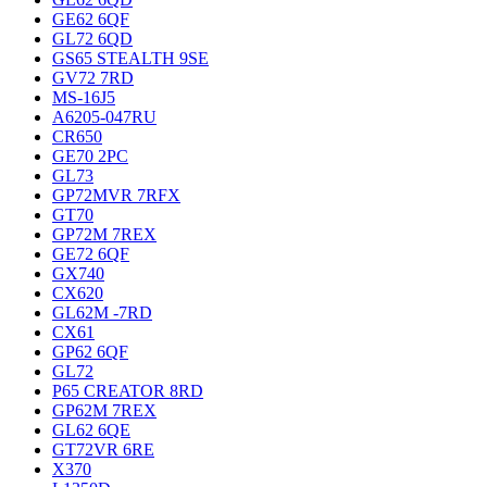
GE62 6QF
GL72 6QD
GS65 STEALTH 9SE
GV72 7RD
MS-16J5
A6205-047RU
CR650
GE70 2PC
GL73
GP72MVR 7RFX
GT70
GP72M 7REX
GE72 6QF
GX740
CX620
GL62M -7RD
CX61
GP62 6QF
GL72
P65 CREATOR 8RD
GP62M 7REX
GL62 6QE
GT72VR 6RE
X370