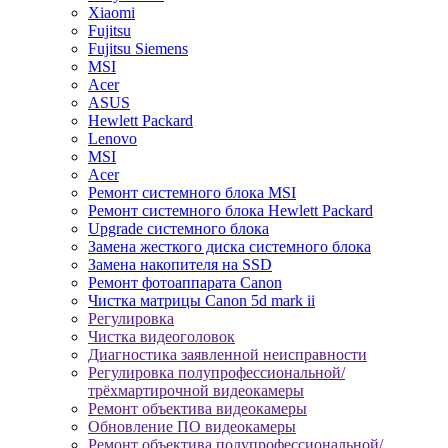
Xiaomi
Fujitsu
Fujitsu Siemens
MSI
Acer
ASUS
Hewlett Packard
Lenovo
MSI
Acer
Ремонт системного блока MSI
Ремонт системного блока Hewlett Packard
Upgrade системного блока
Замена жесткого диска системного блока
Замена накопителя на SSD
Ремонт фотоаппарата Canon
Чистка матрицы Canon 5d mark ii
Регулировка
Чистка видеоголовок
Диагностика заявленной неисправности
Регулировка полупрофессиональной/
трёхмартирочной видеокамеры
Ремонт объектива видеокамеры
Обновление ПО видеокамеры
Ремонт объектива полупрофессиональной/