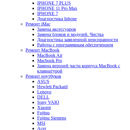
IPHONE 7 PLUS
IPHONE 11 Pro Max
IPHONE 7
Диагностика Iphone
Ремонт iMac
Замена аксессуаров
Замена блоков и модулей. Чистка
Диагностика заявленной неисправности
Работы с программным обеспечением
Ремонт MacBook
MacBook Air
Macbook Pro
Замена верхней части корпуса MacBook с
клавиатурой
Ремонт ноутбуков
ASUS
Hewlett Packard
Lenovo
DELL
Sony VAIO
Xiaomi
Fujitsu
Fujitsu Siemens
MSI
Acer