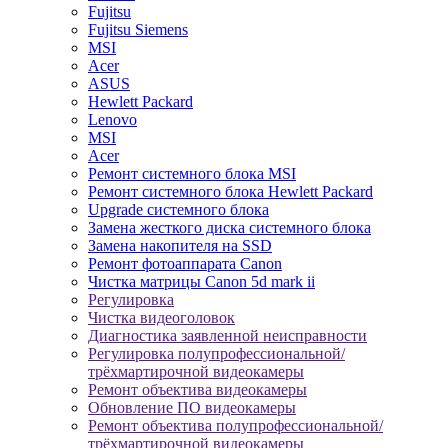
Fujitsu
Fujitsu Siemens
MSI
Acer
ASUS
Hewlett Packard
Lenovo
MSI
Acer
Ремонт системного блока MSI
Ремонт системного блока Hewlett Packard
Upgrade системного блока
Замена жесткого диска системного блока
Замена накопителя на SSD
Ремонт фотоаппарата Canon
Чистка матрицы Canon 5d mark ii
Регулировка
Чистка видеоголовок
Диагностика заявленной неисправности
Регулировка полупрофессиональной/
трёхмартирочной видеокамеры
Ремонт объектива видеокамеры
Обновление ПО видеокамеры
Ремонт объектива полупрофессиональной/
трёхмартирочной видеокамеры