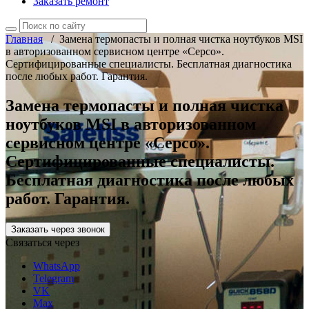
Заказать ремонт
Главная
/
Замена термопасты и полная чистка ноутбуков MSI
в авторизованном сервисном центре «Серсо».
Сертифицированные специалисты. Бесплатная диагностика
после любых работ. Гарантия.
Замена термопасты и полная чистка
ноутбуков MSI в авторизованном
сервисном центре «Серсо».
Сертифицированные специалисты.
Бесплатная диагностика после любых
работ. Гарантия.
Заказать через звонок
Связаться через
WhatsApp
Telegram
VK
Max