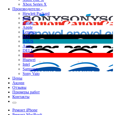
Xbox Series X
Производители
Hewlett Packard
Sony
Canon
Apple
Lenovo
MSI
ASUS
Acer
DELL
Fujitsu
Huawei
Intel
Samsung
Sony Vaio
Цены
Акции
Отзывы
Примеры работ
Контакты
Ремонт iPhone
Ремонт MacBook