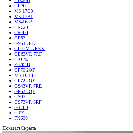
L1350D
GE70
MS-17C3
MS-17B1
MS-1682
CR620
CR700
GP62
GS63 7RD
GL72M -7REX
GE63VR 7RF
CX640
E6205D
GP70 2QF
MS-16K4
GP72 2QE
GS43VR 7RE
GP62 2QE
GS65
GS73VR 6RF
GT780
GT72
FX600
Показать
Скрыть