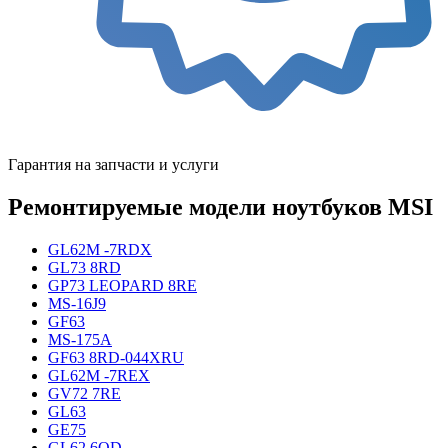
Гарантия на запчасти и услуги
Ремонтируемые модели ноутбуков MSI
GL62M -7RDX
GL73 8RD
GP73 LEOPARD 8RE
MS-16J9
GF63
MS-175A
GF63 8RD-044XRU
GL62M -7REX
GV72 7RE
GL63
GE75
GL62 6QD