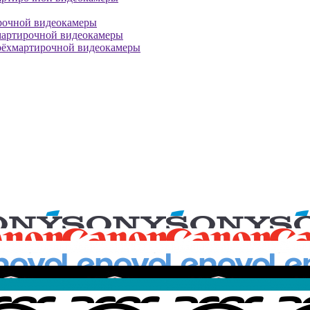
рочной видеокамеры
мартирочной видеокамеры
рёхмартирочной видеокамеры