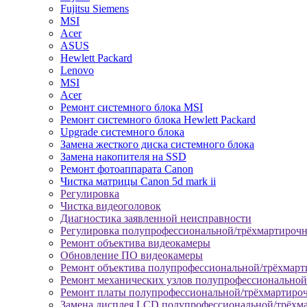
Fujitsu Siemens
MSI
Acer
ASUS
Hewlett Packard
Lenovo
MSI
Acer
Ремонт системного блока MSI
Ремонт системного блока Hewlett Packard
Upgrade системного блока
Замена жесткого диска системного блока
Замена накопителя на SSD
Ремонт фотоаппарата Canon
Чистка матрицы Canon 5d mark ii
Регулировка
Чистка видеоголовок
Диагностика заявленной неисправности
Регулировка полупрофессиональной/трёхмартироч
Ремонт объектива видеокамеры
Обновление ПО видеокамеры
Ремонт объектива полупрофессиональной/трёхмар
Ремонт механических узлов полупрофессионально
Ремонт платы полупрофессиональной/трёхмартиро
Замена дисплея LCD полупрофессиональной/трёхм