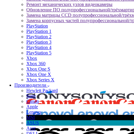
Ремонт механических узлов видеокамеры
Обновление ПО полупрофессиональной/трёхмарти
Замена матрицы CCD полупрофессиональной/трёх
Замена корпусных частей полупрофессиональной/т
PlayStation
PlayStation 1
PlayStation 2
PlayStation 3
PlayStation 4
PlayStation 5
Xbox
Xbox 360
Xbox One S
Xbox One X
Xbox Series X
Производители
Hewlett Packard
Sony
Canon
Apple
Lenovo
MSI
ASUS
Acer
DELL