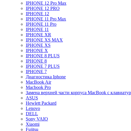
IPHONE 12 Pro Max
IPHONE 12 PRO
IPHONE 12
IPHONE 11 Pro Max
IPHONE 11 Pro
IPHONE 11
IPHONE XR
IPHONE XS MAX
IPHONE XS
IPHONE X
IPHONE 8 PLUS
IPHONE 8
IPHONE 7 PLUS
IPHONE 7
Диагностика Iphone
MacBook Air
Macbook Pro
Замена верхней части корпуса MacBook с клавиату
ASUS
Hewlett Packard
Lenovo
DELL
Sony VAIO
Xiaomi
Fujitsu