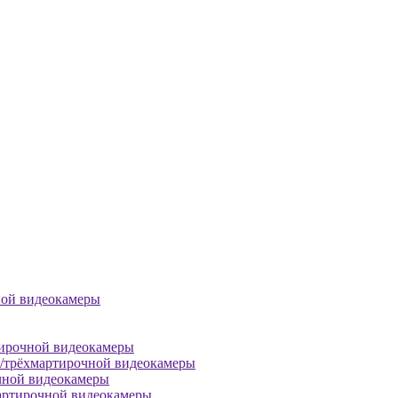
ной видеокамеры
тирочной видеокамеры
й/трёхмартирочной видеокамеры
чной видеокамеры
артирочной видеокамеры