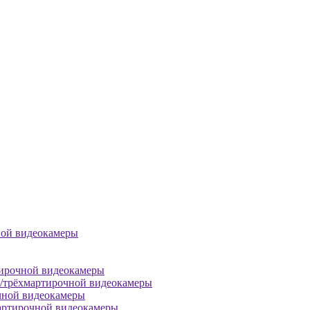
ной видеокамеры
тирочной видеокамеры
й/трёхмартирочной видеокамеры
чной видеокамеры
артирочной видеокамеры