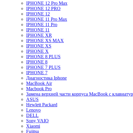
IPHONE 12 Pro Max
IPHONE 12 PRO
IPHONE 12
IPHONE 11 Pro Max
IPHONE 11 Pro
IPHONE 11
IPHONE XR
IPHONE XS MAX
IPHONE XS
IPHONE X
IPHONE 8 PLUS
IPHONE 8
IPHONE 7 PLUS
IPHONE 7
Диагностика Iphone
MacBook Air
Macbook Pro
Замена верхней части корпуса MacBook с клавиату
ASUS
Hewlett Packard
Lenovo
DELL
Sony VAIO
Xiaomi
Fujitsu