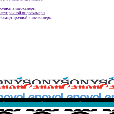
рочной видеокамеры
мартирочной видеокамеры
рёхмартирочной видеокамеры