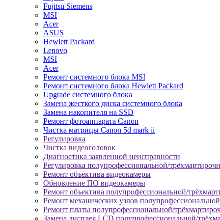
Fujitsu Siemens
MSI
Acer
ASUS
Hewlett Packard
Lenovo
MSI
Acer
Ремонт системного блока MSI
Ремонт системного блока Hewlett Packard
Upgrade системного блока
Замена жесткого диска системного блока
Замена накопителя на SSD
Ремонт фотоаппарата Canon
Чистка матрицы Canon 5d mark ii
Регулировка
Чистка видеоголовок
Диагностика заявленной неисправности
Регулировка полупрофессиональной/трёхмартироч
Ремонт объектива видеокамеры
Обновление ПО видеокамеры
Ремонт объектива полупрофессиональной/трёхмар
Ремонт механических узлов полупрофессионально
Ремонт платы полупрофессиональной/трёхмартиро
Замена дисплея LCD полупрофессиональной/трёхм