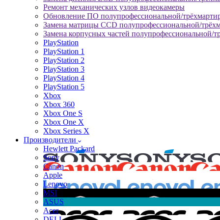
Ремонт механических узлов видеокамеры
Обновление ПО полупрофессиональной/трёхмарти
Замена матрицы CCD полупрофессиональной/трёх
Замена корпусных частей полупрофессиональной/т
PlayStation
PlayStation 1
PlayStation 2
PlayStation 3
PlayStation 4
PlayStation 5
Xbox
Xbox 360
Xbox One S
Xbox One X
Xbox Series X
Производители
Hewlett Packard
Sony
Canon
Apple
Lenovo
MSI
ASUS
Acer
DELL