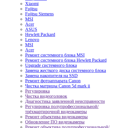
Xiaomi
Fujitsu
Fujitsu Siemens
MSI
Acer
ASUS
Hewlett Packard
Lenovo
MSI
Acer
Ремонт системного блока MSI
Ремонт системного блока Hewlett Packard
Upgrade системного блока
Замена жесткого диска системного блока
Замена накопителя на SSD
Ремонт фотоаппарата Canon
Чистка матрицы Canon 5d mark ii
Регулировка
Чистка видеоголовок
Диагностика заявленной неисправности
Регулировка полупрофессиональной/
трёхмартирочной видеокамеры
Ремонт объектива видеокамеры
Обновление ПО видеокамеры
Ремонт объектива полупрофессиональной/