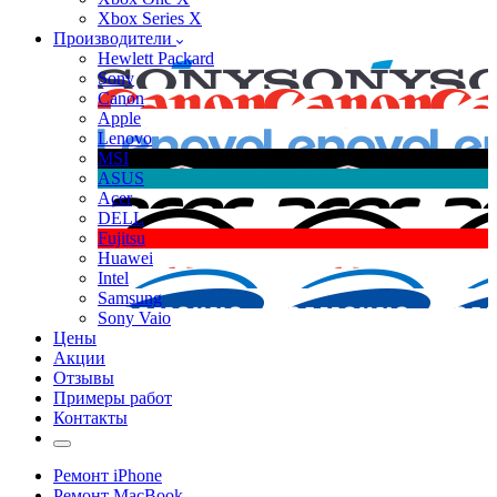
Xbox Series X
Производители
Hewlett Packard
Sony
Canon
Apple
Lenovo
MSI
ASUS
Acer
DELL
Fujitsu
Huawei
Intel
Samsung
Sony Vaio
Цены
Акции
Отзывы
Примеры работ
Контакты
Ремонт iPhone
Ремонт MacBook