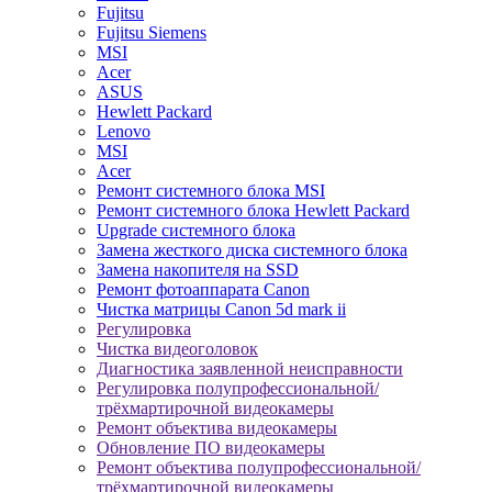
Fujitsu
Fujitsu Siemens
MSI
Acer
ASUS
Hewlett Packard
Lenovo
MSI
Acer
Ремонт системного блока MSI
Ремонт системного блока Hewlett Packard
Upgrade системного блока
Замена жесткого диска системного блока
Замена накопителя на SSD
Ремонт фотоаппарата Canon
Чистка матрицы Canon 5d mark ii
Регулировка
Чистка видеоголовок
Диагностика заявленной неисправности
Регулировка полупрофессиональной/
трёхмартирочной видеокамеры
Ремонт объектива видеокамеры
Обновление ПО видеокамеры
Ремонт объектива полупрофессиональной/
трёхмартирочной видеокамеры