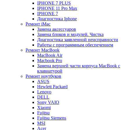
IPHONE 7 PLUS
IPHONE 11 Pro Max
IPHONE 7
Диагностика Iphone
Ремонт iMac
Замена аксессуаров
Замена блоков и модулей. Чистка
Диагностика заявленной неисправности
Работы с программным обеспечением
Ремонт MacBook
MacBook Air
Macbook Pro
Замена верхней части корпуса MacBook с
клавиатурой
Ремонт ноутбуков
ASUS
Hewlett Packard
Lenovo
DELL
Sony VAIO
Xiaomi
Fujitsu
Fujitsu Siemens
MSI
Acer