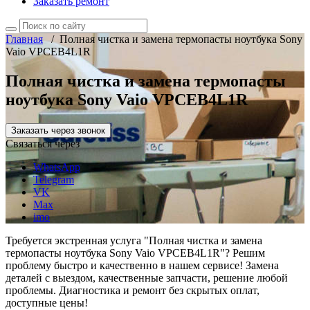
Заказать ремонт
Главная
/
Полная чистка и замена термопасты ноутбука Sony
Vaio VPCEB4L1R
Полная чистка и замена термопасты
ноутбука Sony Vaio VPCEB4L1R
Заказать через звонок
Связаться через
WhatsApp
Telegram
VK
Max
imo
Требуется экстренная услуга "Полная чистка и замена
термопасты ноутбука Sony Vaio VPCEB4L1R"? Решим
проблему быстро и качественно в нашем сервисе! Замена
деталей с выездом, качественные запчасти, решение любой
проблемы. Диагностика и ремонт без скрытых оплат,
доступные цены!