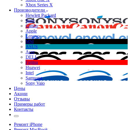
Xbox Series X
Производители
Hewlett Packard
Sony
Canon
Apple
Lenovo
MSI
ASUS
Acer
DELL
Fujitsu
Huawei
Intel
Samsung
Sony Vaio
Цены
Акции
Отзывы
Примеры работ
Контакты
Ремонт iPhone
Ремонт MacBook