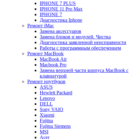
IPHONE 7 PLUS
IPHONE 11 Pro Max
IPHONE 7
Диагностика Iphone
Ремонт iMac
Замена аксессуаров
Замена блоков и модулей. Чистка
Диагностика заявленной неисправности
Работы с программным обеспечением
Ремонт MacBook
MacBook Air
Macbook Pro
Замена верхней части корпуса MacBook с
клавиатурой
Ремонт ноутбуков
ASUS
Hewlett Packard
Lenovo
DELL
Sony VAIO
Xiaomi
Fujitsu
Fujitsu Siemens
MSI
Acer