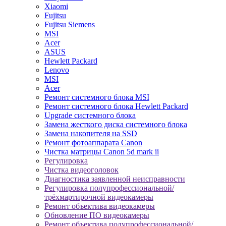
Xiaomi
Fujitsu
Fujitsu Siemens
MSI
Acer
ASUS
Hewlett Packard
Lenovo
MSI
Acer
Ремонт системного блока MSI
Ремонт системного блока Hewlett Packard
Upgrade системного блока
Замена жесткого диска системного блока
Замена накопителя на SSD
Ремонт фотоаппарата Canon
Чистка матрицы Canon 5d mark ii
Регулировка
Чистка видеоголовок
Диагностика заявленной неисправности
Регулировка полупрофессиональной/
трёхмартирочной видеокамеры
Ремонт объектива видеокамеры
Обновление ПО видеокамеры
Ремонт объектива полупрофессиональной/