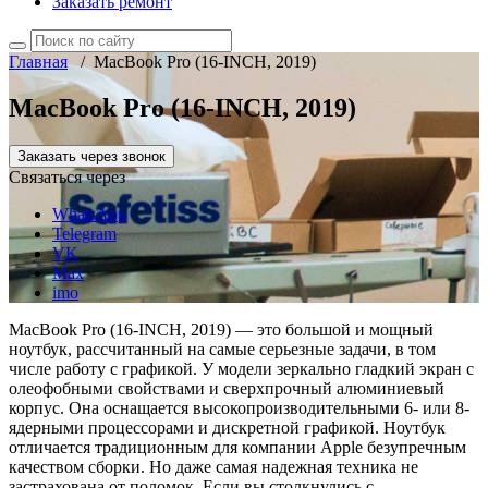
Заказать ремонт
Главная
/
MacBook Pro (16-INCH, 2019)
MacBook Pro (16-INCH, 2019)
Заказать через звонок
Связаться через
WhatsApp
Telegram
VK
Max
imo
MacBook Pro (16-INCH, 2019) — это большой и мощный
ноутбук, рассчитанный на самые серьезные задачи, в том
числе работу с графикой. У модели зеркально гладкий экран с
олеофобными свойствами и сверхпрочный алюминиевый
корпус. Она оснащается высокопроизводительными 6- или 8-
ядерными процессорами и дискретной графикой. Ноутбук
отличается традиционным для компании Apple безупречным
качеством сборки. Но даже самая надежная техника не
застрахована от поломок. Если вы столкнулись с