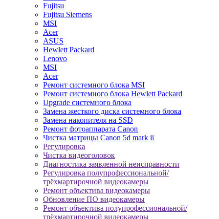
Fujitsu
Fujitsu Siemens
MSI
Acer
ASUS
Hewlett Packard
Lenovo
MSI
Acer
Ремонт системного блока MSI
Ремонт системного блока Hewlett Packard
Upgrade системного блока
Замена жесткого диска системного блока
Замена накопителя на SSD
Ремонт фотоаппарата Canon
Чистка матрицы Canon 5d mark ii
Регулировка
Чистка видеоголовок
Диагностика заявленной неисправности
Регулировка полупрофессиональной/
трёхмартирочной видеокамеры
Ремонт объектива видеокамеры
Обновление ПО видеокамеры
Ремонт объектива полупрофессиональной/
трёхмартирочной видеокамеры