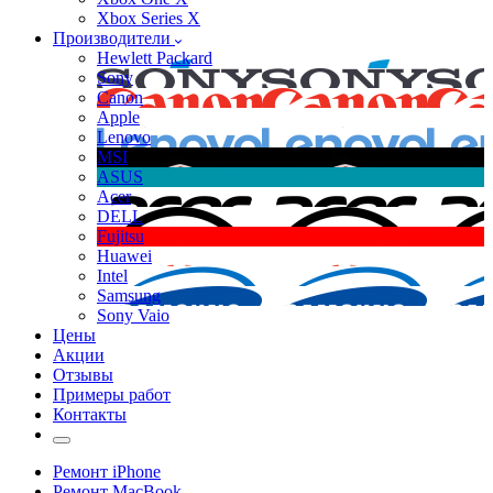
Xbox Series X
Производители
Hewlett Packard
Sony
Canon
Apple
Lenovo
MSI
ASUS
Acer
DELL
Fujitsu
Huawei
Intel
Samsung
Sony Vaio
Цены
Акции
Отзывы
Примеры работ
Контакты
Ремонт iPhone
Ремонт MacBook