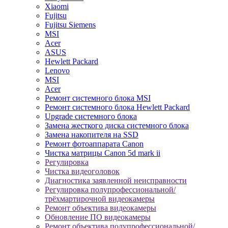
Xiaomi
Fujitsu
Fujitsu Siemens
MSI
Acer
ASUS
Hewlett Packard
Lenovo
MSI
Acer
Ремонт системного блока MSI
Ремонт системного блока Hewlett Packard
Upgrade системного блока
Замена жесткого диска системного блока
Замена накопителя на SSD
Ремонт фотоаппарата Canon
Чистка матрицы Canon 5d mark ii
Регулировка
Чистка видеоголовок
Диагностика заявленной неисправности
Регулировка полупрофессиональной/
трёхмартирочной видеокамеры
Ремонт объектива видеокамеры
Обновление ПО видеокамеры
Ремонт объектива полупрофессиональной/