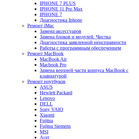
IPHONE 7 PLUS
IPHONE 11 Pro Max
IPHONE 7
Диагностика Iphone
Ремонт iMac
Замена аксессуаров
Замена блоков и модулей. Чистка
Диагностика заявленной неисправности
Работы с программным обеспечением
Ремонт MacBook
MacBook Air
Macbook Pro
Замена верхней части корпуса MacBook с
клавиатурой
Ремонт ноутбуков
ASUS
Hewlett Packard
Lenovo
DELL
Sony VAIO
Xiaomi
Fujitsu
Fujitsu Siemens
MSI
Acer