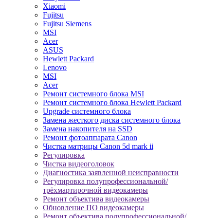
Xiaomi
Fujitsu
Fujitsu Siemens
MSI
Acer
ASUS
Hewlett Packard
Lenovo
MSI
Acer
Ремонт системного блока MSI
Ремонт системного блока Hewlett Packard
Upgrade системного блока
Замена жесткого диска системного блока
Замена накопителя на SSD
Ремонт фотоаппарата Canon
Чистка матрицы Canon 5d mark ii
Регулировка
Чистка видеоголовок
Диагностика заявленной неисправности
Регулировка полупрофессиональной/
трёхмартирочной видеокамеры
Ремонт объектива видеокамеры
Обновление ПО видеокамеры
Ремонт объектива полупрофессиональной/