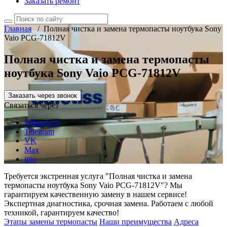
Заказать ремонт
Главная
/
Полная чистка и замена термопасты ноутбука Sony
Vaio PCG-71812V
Полная чистка и замена термопасты
ноутбука Sony Vaio PCG-71812V
Заказать через звонок
Связаться через
WhatsApp
Telegram
VK
Max
imo
Требуется экстренная услуга "Полная чистка и замена
термопасты ноутбука Sony Vaio PCG-71812V"? Мы
гарантируем качественную замену в нашем сервисе!
Экспертная диагностика, срочная замена. Работаем с любой
техникой, гарантируем качество!
Этапы замены термопасты
Наши преимущества
Адреса