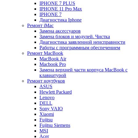
IPHONE 7 PLUS
IPHONE 11 Pro Max
IPHONE 7
Диагностика Iphone
Ремонт iMac
Замена аксессуаров
Замена блоков и модулей. Чистка
Диагностика заявленной неисправности
Работы с программным обеспечением
Ремонт MacBook
MacBook Air
Macbook Pro
Замена верхней части корпуса MacBook с
клавиатурой
Ремонт ноутбуков
ASUS
Hewlett Packard
Lenovo
DELL
Sony VAIO
Xiaomi
Fujitsu
Fujitsu Siemens
MSI
Acer