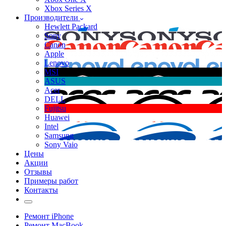
Xbox Series X
Производители
Hewlett Packard
Sony
Canon
Apple
Lenovo
MSI
ASUS
Acer
DELL
Fujitsu
Huawei
Intel
Samsung
Sony Vaio
Цены
Акции
Отзывы
Примеры работ
Контакты
Ремонт iPhone
Ремонт MacBook