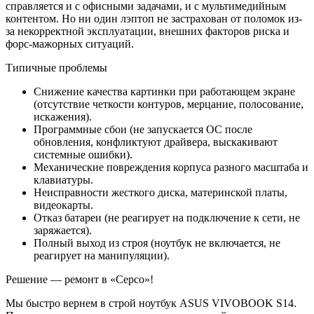
справляется и с офисными задачами, и с мультимедийным
контентом. Но ни один лэптоп не застрахован от поломок из-
за некорректной эксплуатации, внешних факторов риска и
форс-мажорных ситуаций.
Типичные проблемы
Снижение качества картинки при работающем экране
(отсутствие четкости контуров, мерцание, полосование,
искажения).
Программные сбои (не запускается ОС после
обновления, конфликтуют драйвера, выскакивают
системные ошибки).
Механические повреждения корпуса разного масштаба и
клавиатуры.
Неисправности жесткого диска, материнской платы,
видеокарты.
Отказ батареи (не реагирует на подключение к сети, не
заряжается).
Полный выход из строя (ноутбук не включается, не
реагирует на манипуляции).
Решение — ремонт в «Серсо»!
Мы быстро вернем в строй ноутбук ASUS VIVOBOOK S14.