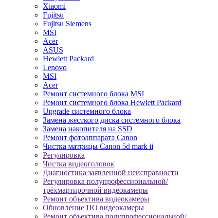
Xiaomi
Fujitsu
Fujitsu Siemens
MSI
Acer
ASUS
Hewlett Packard
Lenovo
MSI
Acer
Ремонт системного блока MSI
Ремонт системного блока Hewlett Packard
Upgrade системного блока
Замена жесткого диска системного блока
Замена накопителя на SSD
Ремонт фотоаппарата Canon
Чистка матрицы Canon 5d mark ii
Регулировка
Чистка видеоголовок
Диагностика заявленной неисправности
Регулировка полупрофессиональной/
трёхмартирочной видеокамеры
Ремонт объектива видеокамеры
Обновление ПО видеокамеры
Ремонт объектива полупрофессиональной/