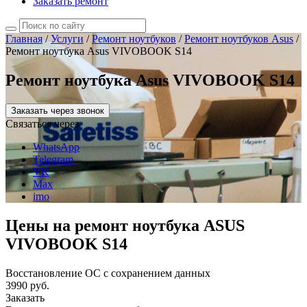
Заказать ремонт
Главная
/
Услуги
/
Ремонт ноутбуков
/
Ремонт ноутбуков Asus
/
Ремонт ноутбука Asus VIVOBOOK S14
Ремонт ноутбука Asus VIVOBOOK S14
Заказать через звонок
Связаться через
WhatsApp
Telegram
VK
Max
imo
Цены на ремонт ноутбука ASUS
VIVOBOOK S14
Восстановление ОС с сохранением данных
3990 руб.
Заказать