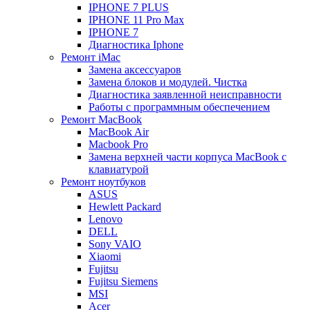
IPHONE 7 PLUS
IPHONE 11 Pro Max
IPHONE 7
Диагностика Iphone
Ремонт iMac
Замена аксессуаров
Замена блоков и модулей. Чистка
Диагностика заявленной неисправности
Работы с программным обеспечением
Ремонт MacBook
MacBook Air
Macbook Pro
Замена верхней части корпуса MacBook с
клавиатурой
Ремонт ноутбуков
ASUS
Hewlett Packard
Lenovo
DELL
Sony VAIO
Xiaomi
Fujitsu
Fujitsu Siemens
MSI
Acer