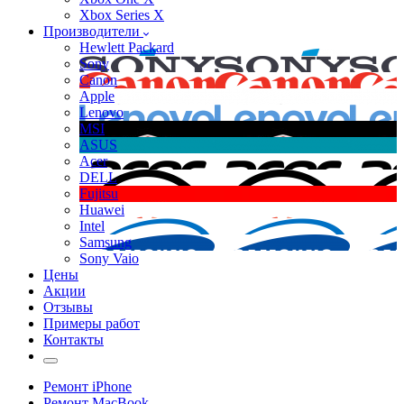
Xbox Series X
Производители
Hewlett Packard
Sony
Canon
Apple
Lenovo
MSI
ASUS
Acer
DELL
Fujitsu
Huawei
Intel
Samsung
Sony Vaio
Цены
Акции
Отзывы
Примеры работ
Контакты
Ремонт iPhone
Ремонт MacBook